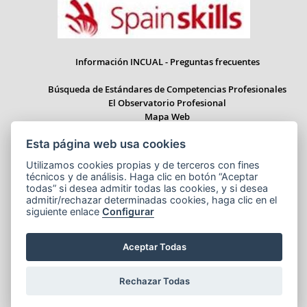
Información INCUAL - Preguntas frecuentes
Búsqueda de Estándares de Competencias Profesionales
El Observatorio Profesional
Mapa Web
Esta página web usa cookies
Utilizamos cookies propias y de terceros con fines
técnicos y de análisis. Haga clic en botón “Aceptar
Paseo del Prado 28, 1ª Planta - 28014 Madrid
todas” si desea admitir todas las cookies, y si desea
Correo electrónico: informacion.incual@educacion.gob.es
admitir/rechazar determinadas cookies, haga clic en el
siguiente enlace
Configurar
Aceptar Todas
Aviso legal
Accesibilidad
Cookies
© Ministerio de Educación, Formación Profesional y Deportes
Rechazar Todas
NIPO:164-25-014-X