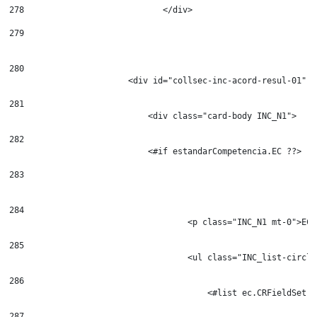
278
                            </div> 
279
280
                        <div id="collsec-inc-acord-resul-01" c
281
                            <div class="card-body INC_N1"> 
282
                            <#if estandarCompetencia.EC ??> 
283
284
                                    <p class="INC_N1 mt-0">EC$
285
                                    <ul class="INC_list-circle
286
                                        <#list ec.CRFieldSet.s
287