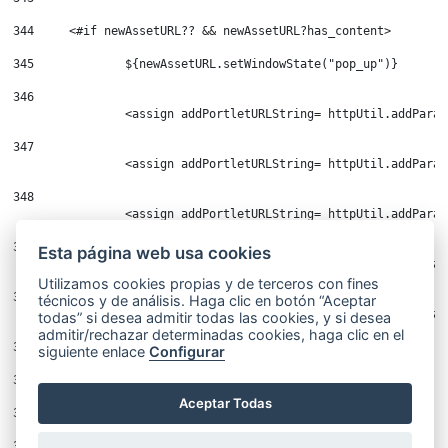
344
	<#if newAssetURL?? && newAssetURL?has_content> 
345
		${newAssetURL.setWindowState("pop_up")} 
346
347
		<assign addPortletURLString= httpUtil.addPar
348
		<assign addPortletURLString= httpUtil.addPara
349
Esta página web usa cookies
		<assign addPortletURLString= httpUtil.addPar
Utilizamos cookies propias y de terceros con fines
350
técnicos y de análisis. Haga clic en botón “Aceptar
todas” si desea admitir todas las cookies, y si desea
admitir/rechazar determinadas cookies, haga clic en el
351
	</#if> 
siguiente enlace
Configurar
352
Aceptar Todas
353
	<#if newAssetURL?? && newAssetURL?has_content> 
354