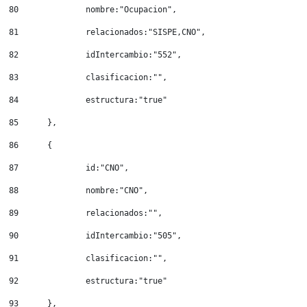
80
		nombre:"Ocupacion", 
81
		relacionados:"SISPE,CNO", 
82
		idIntercambio:"552", 
83
		clasificacion:"", 
84
		estructura:"true" 
85
	}, 
86
	{ 
87
		id:"CNO", 
88
		nombre:"CNO", 
89
		relacionados:"", 
90
		idIntercambio:"505", 
91
		clasificacion:"", 
92
		estructura:"true" 
93
	}, 