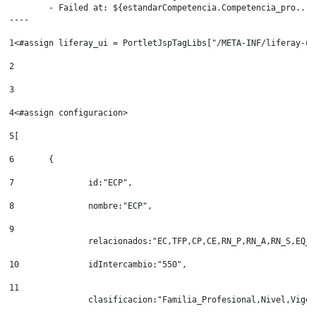
	- Failed at: ${estandarCompetencia.Competencia_pro...  [in template "20155#20195#21808572" at line 268, column 95]

----
1
<#assign liferay_ui = PortletJspTagLibs["/META-INF/liferay-ui
2
3
4
<#assign configuracion> 
5
[ 
6
	{ 
7
		id:"ECP", 
8
		nombre:"ECP", 
9
		relacionados:"EC,TFP,CP,CE,RN_P,RN_A,RN_S,EQ_
10
		idIntercambio:"550", 
11
		clasificacion:"Familia_Profesional,Nivel,Vige