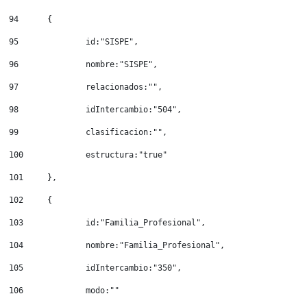
94
	{ 
95
		id:"SISPE", 
96
		nombre:"SISPE", 
97
		relacionados:"", 
98
		idIntercambio:"504", 
99
		clasificacion:"", 
100
		estructura:"true" 
101
	}, 
102
	{ 
103
		id:"Familia_Profesional", 
104
		nombre:"Familia_Profesional", 
105
		idIntercambio:"350", 
106
		modo:"" 