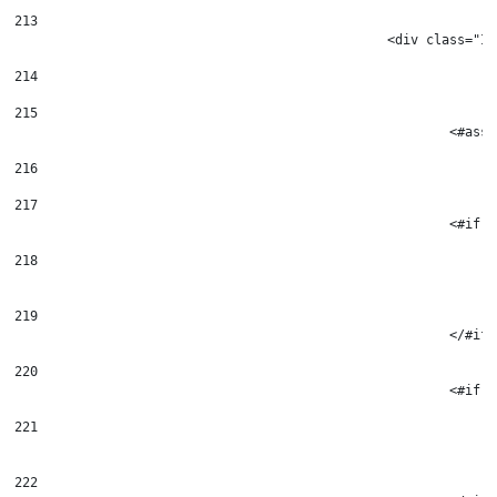
213
						<div class
214
215
							
216
217
							
218
219
							</#if
220
							
221
222