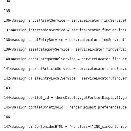
134
135
136
<#assign incualAssetService = serviceLocator.findService("e
137
<#assign intercambioService = serviceLocator.findService("e
138
<#assign assetEntryService = serviceLocator.findService("co
139
<#assign assetCategoryService = serviceLocator.findService(
140
<#assign assetCategoryRelService = serviceLocator.findServi
141
<#assign journalArticleService = serviceLocator.findService
142
<#assign dlFileEntryLocalService = serviceLocator.findServi
143
144
<#assign portlet_id = themeDisplay.getPortletDisplay().getI
145
<#assign portletObjetivoId = renderRequest.preferences.getV
146
147
<#assign sinContenidosHTML = "<p class=\"INC_sinContenido\"