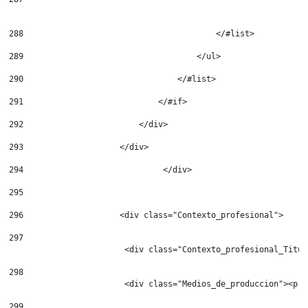
288
                                        </#list> 
289
                                    </ul> 
290
                                </#list> 
291
                            </#if> 
292
                        </div> 
293
                    </div> 
294
				</div> 
295
296
                    <div class="Contexto_profesional"> 
297
                        <div class="Contexto_profesional_Titul
298
                        <div class="Medios_de_produccion"><p c
299