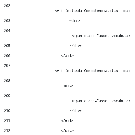
202
                        <#if (estandarCompetencia.clasificacio
203
                            <div> 
204
                                <span class="asset-vocabulary-
205
                            </div> 
206
                        </#if> 
207
208
209
                                <span class="asset-vocabulary-
210
                            </div> 
211
                        </#if> 
212
                        </div> 