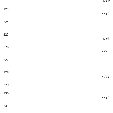
223
							
224
225
							</#if
226
							
227
228
							</#if
229
230
							
231