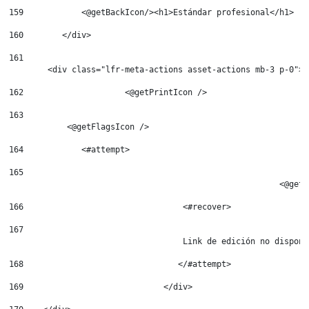
159
            <@getBackIcon/><h1>Estándar profesional</h1> 
160
        </div> 
161
        <div class="lfr-meta-actions asset-actions mb-3 p-0"> 
162
			<@getPrintIcon /> 
163
164
            <#attempt> 
165
							<
166
				    <#recover> 
167
				    Link de edición no dispon
168
				   </#attempt> 
169
				</div> 