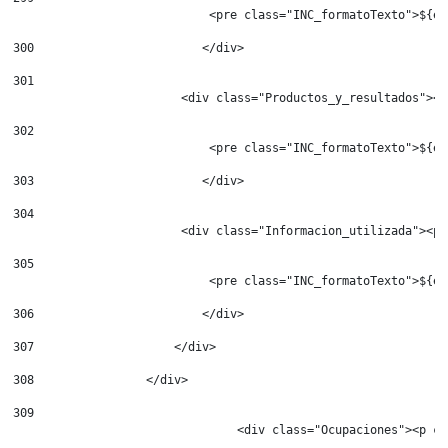
                            <pre class="INC_formatoTexto">${es
300
                        </div> 
301
                        <div class="Productos_y_resultados"><p
302
                            <pre class="INC_formatoTexto">${es
303
                        </div> 
304
                        <div class="Informacion_utilizada"><p 
305
                            <pre class="INC_formatoTexto">${es
306
                        </div> 
307
                    </div> 
308
                </div> 
309
				<div class="Ocupaciones"><p