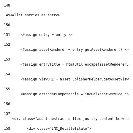
148
149
<#list entries as entry> 
150
151
	<#assign entry = entry /> 
152
	<#assign assetRenderer = entry.getAssetRenderer() /> 
153
	<#assign entryTitle = htmlUtil.escape(assetRenderer.g
154
155
156
157
    <div class="asset-abstract d-flex justify-content-between"
158
        <div class="INC_DetalleTitulo"> 