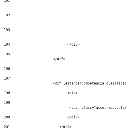
191
192
193
194
                            </div> 
195
196
197
                        <#if (estandarCompetencia.clasificacio
198
                            <div> 
199
                                <span class="asset-vocabulary-
200
                            </div> 
201
                        </#if> 