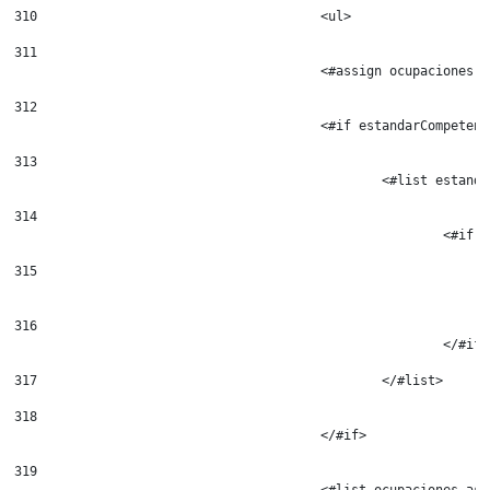
310
					<ul> 
311
					<#assign ocupaciones 
312
					<#if estandarCompe
313
						<#list es
314
						
315
316
							</#if
317
						</#list> 
318
319
					<#list ocupaciones a