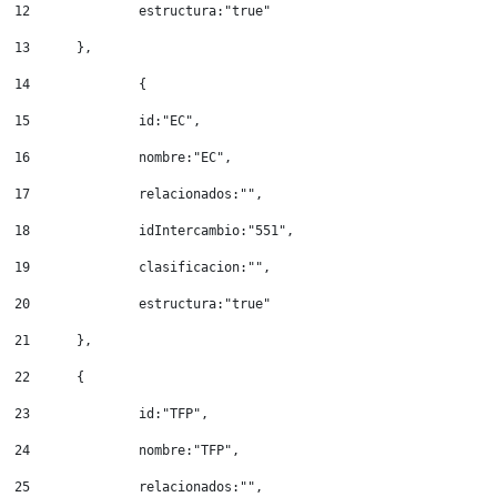
12
		estructura:"true" 
13
	}, 
14
		{ 
15
		id:"EC", 
16
		nombre:"EC", 
17
		relacionados:"", 
18
		idIntercambio:"551", 
19
		clasificacion:"", 
20
		estructura:"true" 
21
	}, 
22
	{ 
23
		id:"TFP", 
24
		nombre:"TFP", 
25
		relacionados:"", 