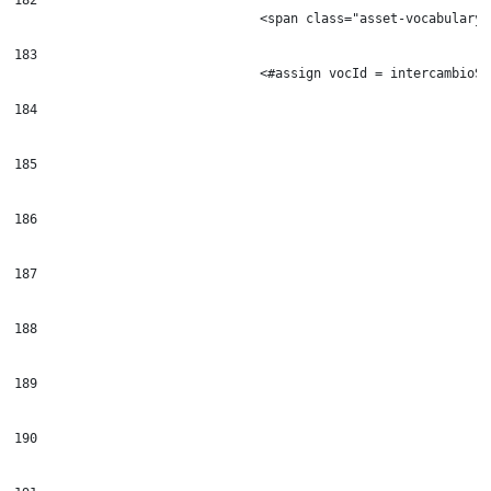
                                <span class="asset-vocabulary-
183
                                <#assign vocId = intercambioSe
184
185
186
187
188
189
190