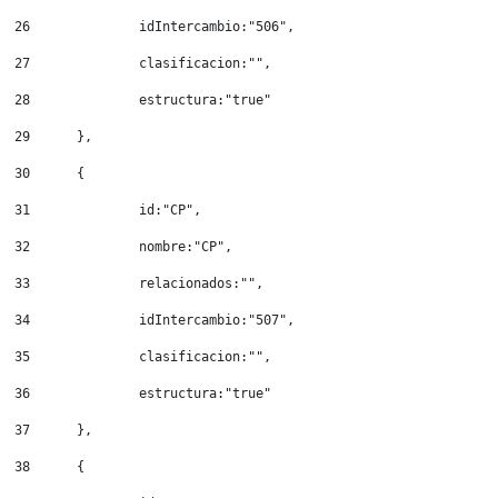
26
		idIntercambio:"506", 
27
		clasificacion:"", 
28
		estructura:"true" 
29
	}, 
30
	{ 
31
		id:"CP", 
32
		nombre:"CP", 
33
		relacionados:"", 
34
		idIntercambio:"507", 
35
		clasificacion:"", 
36
		estructura:"true" 
37
	}, 
38
	{ 