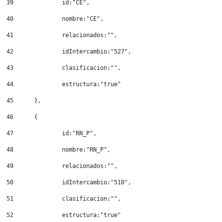
39
		id:"CE", 
40
		nombre:"CE", 
41
		relacionados:"", 
42
		idIntercambio:"527", 
43
		clasificacion:"", 
44
		estructura:"true" 
45
	}, 
46
	{ 
47
		id:"RN_P", 
48
		nombre:"RN_P", 
49
		relacionados:"", 
50
		idIntercambio:"510", 
51
		clasificacion:"", 
52
		estructura:"true" 