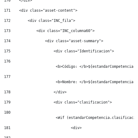
170
    </div>     
171
    <div class="asset-content"> 
172
        <div class="INC_fila"> 
173
            <div class="INC_columna60"> 
174
                <div class="asset-summary"> 
175
                    <div class="Identificacion"> 
176
                        <b>Código: </b>${estandarCompetencia.C
177
                        <b>Nombre: </b>${estandarCompetencia.N
178
                    </div> 
179
                    <div class="clasificacion"> 
180
                        <#if (estandarCompetencia.clasificacio
181
                            <div> 
182