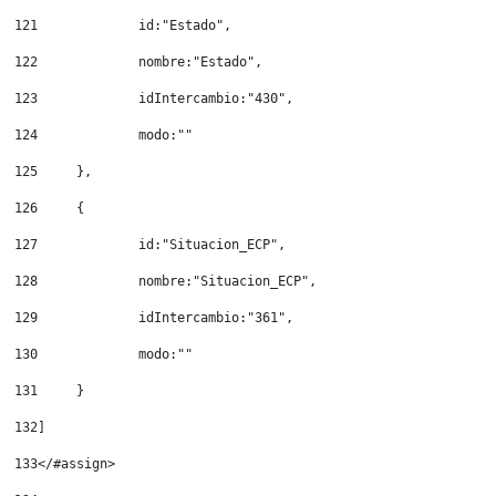
121
		id:"Estado", 
122
		nombre:"Estado", 
123
		idIntercambio:"430", 
124
		modo:"" 
125
	}, 
126
	{ 
127
		id:"Situacion_ECP", 
128
		nombre:"Situacion_ECP", 
129
		idIntercambio:"361", 
130
		modo:"" 
131
	} 
132
] 
133
</#assign> 