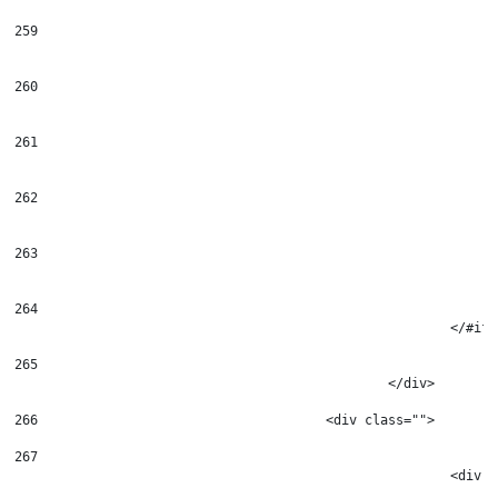
259
260
261
262
263
264
							</#if
265
266
					<div class=""> 
267
						