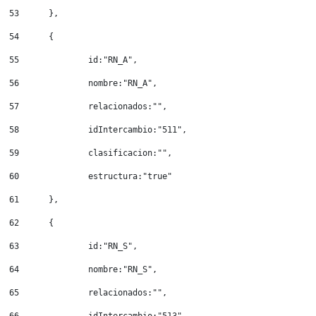
53
	}, 
54
	{ 
55
		id:"RN_A", 
56
		nombre:"RN_A", 
57
		relacionados:"", 
58
		idIntercambio:"511", 
59
		clasificacion:"", 
60
		estructura:"true" 
61
	}, 
62
	{ 
63
		id:"RN_S", 
64
		nombre:"RN_S", 
65
		relacionados:"", 
66
		idIntercambio:"513", 