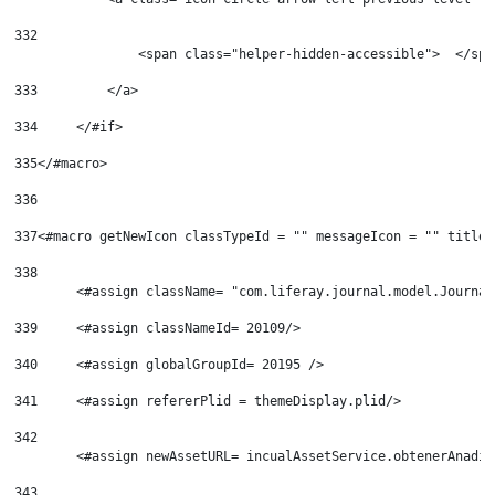
332
	        <span class="helper-hidden-accessible">  </spa
333
	    </a> 
334
	</#if> 
335
</#macro> 
336
337
<#macro getNewIcon classTypeId = "" messageIcon = "" titleW
338
	<#assign className= "com.liferay.journal.model.Journa
339
	<#assign classNameId= 20109/> 
340
	<#assign globalGroupId= 20195 /> 
341
	<#assign refererPlid = themeDisplay.plid/> 
342
	<#assign newAssetURL= incualAssetService.obtenerAnadi
343