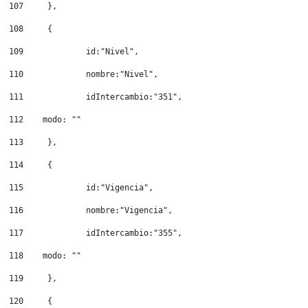
107
	}, 
108
	{ 
109
		id:"Nivel", 
110
		nombre:"Nivel", 
111
		idIntercambio:"351", 
112
    modo: "" 
113
	}, 
114
	{ 
115
		id:"Vigencia", 
116
		nombre:"Vigencia", 
117
		idIntercambio:"355", 
118
    modo: "" 
119
	}, 
120
	{ 