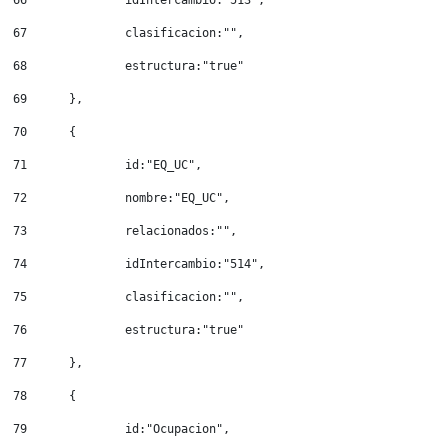
67
		clasificacion:"", 
68
		estructura:"true" 
69
	}, 
70
	{ 
71
		id:"EQ_UC", 
72
		nombre:"EQ_UC", 
73
		relacionados:"", 
74
		idIntercambio:"514", 
75
		clasificacion:"", 
76
		estructura:"true" 
77
	}, 
78
	{ 
79
		id:"Ocupacion", 