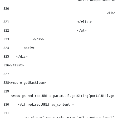
320
							<
321
					</#list> 
322
					</ul> 
323
            	</div> 
324
        </div> 
325
    </div> 
326
</#list> 
327
328
<#macro getBackIcon> 
329
    <#assign redirectURL = paramUtil.getString(portalUtil.getO
330
	<#if redirectURL?has_content > 
331
	    <a class="icon-circle-arrow-left previous-level" 