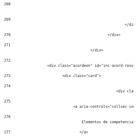
268
269
							</div
270
						</div> 
271
272
                    <div class="acordeon" id="inc-acord-resul"
273
                        <div class="card"> 
274
				                    <div cl
275
                                <a aria-controls="collsec-inc-
276
                                    Elementos de competencia 
277
                                </a> 