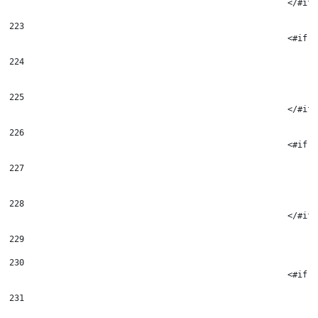
223
							
224
225
							</#if
226
							
227
228
							</#if
229
230
							
231