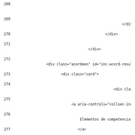
268
269
							</div
270
						</div> 
271
272
                    <div class="acordeon" id="inc-acord-resul"
273
                        <div class="card"> 
274
				                    <div cl
275
                                <a aria-controls="collsec-inc-
276
                                    Elementos de competencia 
277
                                </a> 