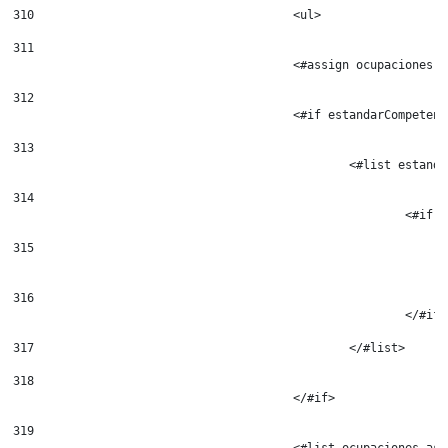
310
					<ul> 
311
					<#assign ocupaciones 
312
					<#if estandarCompe
313
						<#list es
314
						
315
316
							</#if
317
						</#list> 
318
319
					<#list ocupaciones a