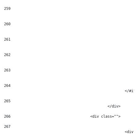
259
260
261
262
263
264
							</#if
265
266
					<div class=""> 
267
						