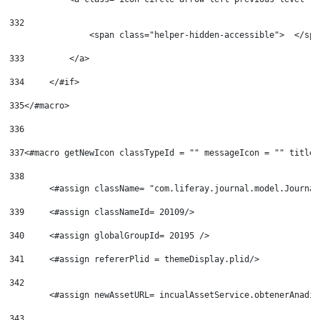
332
	        <span class="helper-hidden-accessible">  </spa
333
	    </a> 
334
	</#if> 
335
</#macro> 
336
337
<#macro getNewIcon classTypeId = "" messageIcon = "" titleW
338
	<#assign className= "com.liferay.journal.model.Journa
339
	<#assign classNameId= 20109/> 
340
	<#assign globalGroupId= 20195 /> 
341
	<#assign refererPlid = themeDisplay.plid/> 
342
	<#assign newAssetURL= incualAssetService.obtenerAnadi
343