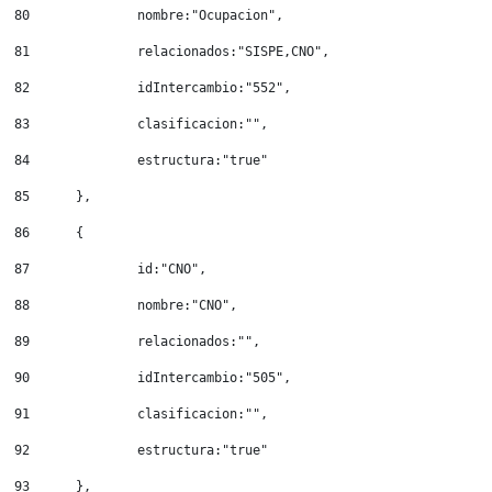
80
		nombre:"Ocupacion", 
81
		relacionados:"SISPE,CNO", 
82
		idIntercambio:"552", 
83
		clasificacion:"", 
84
		estructura:"true" 
85
	}, 
86
	{ 
87
		id:"CNO", 
88
		nombre:"CNO", 
89
		relacionados:"", 
90
		idIntercambio:"505", 
91
		clasificacion:"", 
92
		estructura:"true" 
93
	}, 