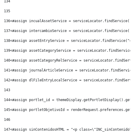
134
135
136
<#assign incualAssetService = serviceLocator.findService("e
137
<#assign intercambioService = serviceLocator.findService("e
138
<#assign assetEntryService = serviceLocator.findService("co
139
<#assign assetCategoryService = serviceLocator.findService(
140
<#assign assetCategoryRelService = serviceLocator.findServi
141
<#assign journalArticleService = serviceLocator.findService
142
<#assign dlFileEntryLocalService = serviceLocator.findServi
143
144
<#assign portlet_id = themeDisplay.getPortletDisplay().getI
145
<#assign portletObjetivoId = renderRequest.preferences.getV
146
147
<#assign sinContenidosHTML = "<p class=\"INC_sinContenido\"