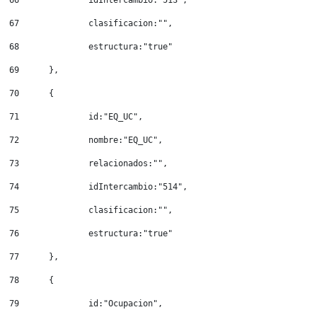
67
		clasificacion:"", 
68
		estructura:"true" 
69
	}, 
70
	{ 
71
		id:"EQ_UC", 
72
		nombre:"EQ_UC", 
73
		relacionados:"", 
74
		idIntercambio:"514", 
75
		clasificacion:"", 
76
		estructura:"true" 
77
	}, 
78
	{ 
79
		id:"Ocupacion", 