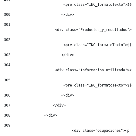
                            <pre class="INC_formatoTexto">${es
300
                        </div> 
301
                        <div class="Productos_y_resultados"><p
302
                            <pre class="INC_formatoTexto">${es
303
                        </div> 
304
                        <div class="Informacion_utilizada"><p 
305
                            <pre class="INC_formatoTexto">${es
306
                        </div> 
307
                    </div> 
308
                </div> 
309
				<div class="Ocupaciones"><p