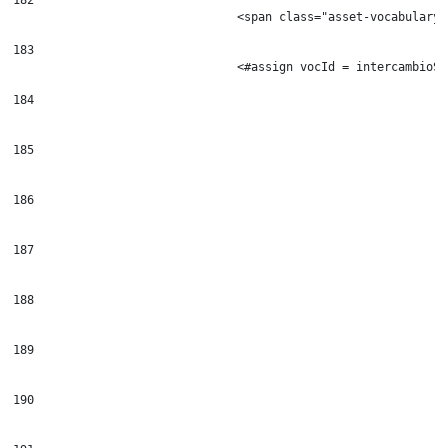
                                <span class="asset-vocabulary-
183
                                <#assign vocId = intercambioSe
184
185
186
187
188
189
190