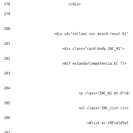
278
                            </div> 
279
280
                        <div id="collsec-inc-acord-resul-01" c
281
                            <div class="card-body INC_N1"> 
282
                            <#if estandarCompetencia.EC ??> 
283
284
                                    <p class="INC_N1 mt-0">EC$
285
                                    <ul class="INC_list-circle
286
                                        <#list ec.CRFieldSet.s
287