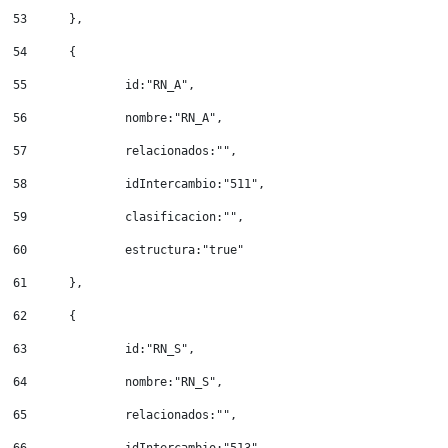
53
	}, 
54
	{ 
55
		id:"RN_A", 
56
		nombre:"RN_A", 
57
		relacionados:"", 
58
		idIntercambio:"511", 
59
		clasificacion:"", 
60
		estructura:"true" 
61
	}, 
62
	{ 
63
		id:"RN_S", 
64
		nombre:"RN_S", 
65
		relacionados:"", 
66
		idIntercambio:"513", 