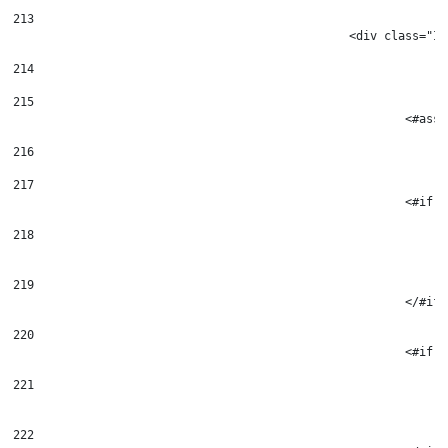
213
						<div class
214
215
							
216
217
							
218
219
							</#if
220
							
221
222