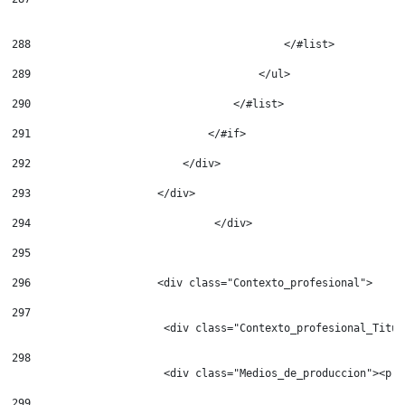
288
                                        </#list> 
289
                                    </ul> 
290
                                </#list> 
291
                            </#if> 
292
                        </div> 
293
                    </div> 
294
				</div> 
295
296
                    <div class="Contexto_profesional"> 
297
                        <div class="Contexto_profesional_Titul
298
                        <div class="Medios_de_produccion"><p c
299