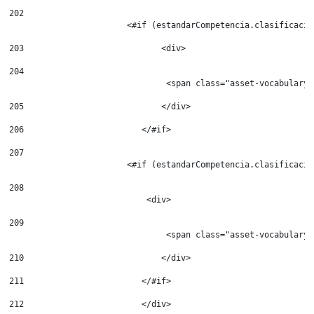
202
                        <#if (estandarCompetencia.clasificacio
203
                            <div> 
204
                                <span class="asset-vocabulary-
205
                            </div> 
206
                        </#if> 
207
208
209
                                <span class="asset-vocabulary-
210
                            </div> 
211
                        </#if> 
212
                        </div> 