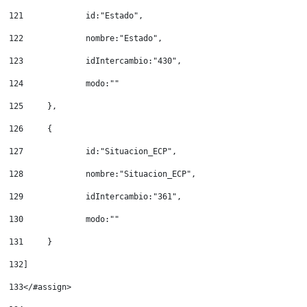
121
		id:"Estado", 
122
		nombre:"Estado", 
123
		idIntercambio:"430", 
124
		modo:"" 
125
	}, 
126
	{ 
127
		id:"Situacion_ECP", 
128
		nombre:"Situacion_ECP", 
129
		idIntercambio:"361", 
130
		modo:"" 
131
	} 
132
] 
133
</#assign> 