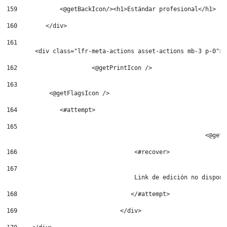
159
            <@getBackIcon/><h1>Estándar profesional</h1> 
160
        </div> 
161
        <div class="lfr-meta-actions asset-actions mb-3 p-0"> 
162
			<@getPrintIcon /> 
163
164
            <#attempt> 
165
							<
166
				    <#recover> 
167
				    Link de edición no dispon
168
				   </#attempt> 
169
				</div> 