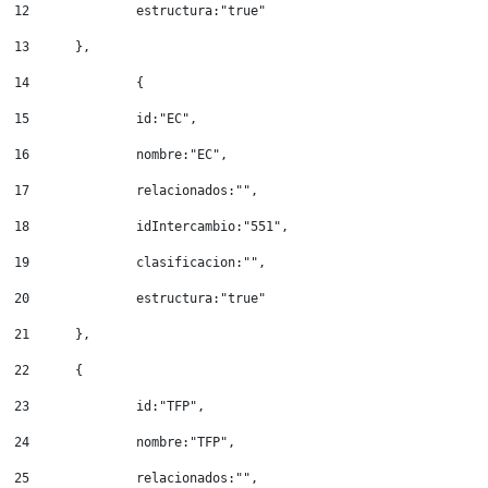
12
		estructura:"true" 
13
	}, 
14
		{ 
15
		id:"EC", 
16
		nombre:"EC", 
17
		relacionados:"", 
18
		idIntercambio:"551", 
19
		clasificacion:"", 
20
		estructura:"true" 
21
	}, 
22
	{ 
23
		id:"TFP", 
24
		nombre:"TFP", 
25
		relacionados:"", 