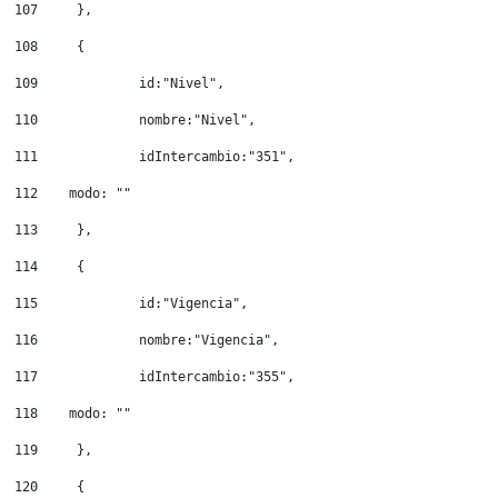
107
	}, 
108
	{ 
109
		id:"Nivel", 
110
		nombre:"Nivel", 
111
		idIntercambio:"351", 
112
    modo: "" 
113
	}, 
114
	{ 
115
		id:"Vigencia", 
116
		nombre:"Vigencia", 
117
		idIntercambio:"355", 
118
    modo: "" 
119
	}, 
120
	{ 