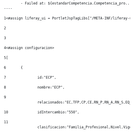
	- Failed at: ${estandarCompetencia.Competencia_pro...  [in template "20155#20195#21808572" at line 268, column 95]

----
1
<#assign liferay_ui = PortletJspTagLibs["/META-INF/liferay-ui
2
3
4
<#assign configuracion> 
5
[ 
6
	{ 
7
		id:"ECP", 
8
		nombre:"ECP", 
9
		relacionados:"EC,TFP,CP,CE,RN_P,RN_A,RN_S,EQ_
10
		idIntercambio:"550", 
11
		clasificacion:"Familia_Profesional,Nivel,Vige