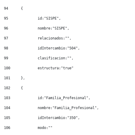
94
	{ 
95
		id:"SISPE", 
96
		nombre:"SISPE", 
97
		relacionados:"", 
98
		idIntercambio:"504", 
99
		clasificacion:"", 
100
		estructura:"true" 
101
	}, 
102
	{ 
103
		id:"Familia_Profesional", 
104
		nombre:"Familia_Profesional", 
105
		idIntercambio:"350", 
106
		modo:"" 