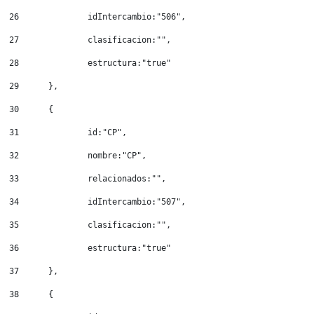
26
		idIntercambio:"506", 
27
		clasificacion:"", 
28
		estructura:"true" 
29
	}, 
30
	{ 
31
		id:"CP", 
32
		nombre:"CP", 
33
		relacionados:"", 
34
		idIntercambio:"507", 
35
		clasificacion:"", 
36
		estructura:"true" 
37
	}, 
38
	{ 