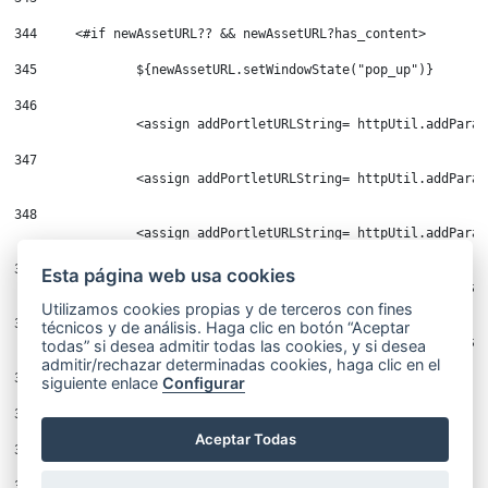
344
	<#if newAssetURL?? && newAssetURL?has_content> 
345
		${newAssetURL.setWindowState("pop_up")} 
346
347
		<assign addPortletURLString= httpUtil.addPar
348
		<assign addPortletURLString= httpUtil.addPara
349
Esta página web usa cookies
		<assign addPortletURLString= httpUtil.addPar
Utilizamos cookies propias y de terceros con fines
350
técnicos y de análisis. Haga clic en botón “Aceptar
todas” si desea admitir todas las cookies, y si desea
admitir/rechazar determinadas cookies, haga clic en el
351
	</#if> 
siguiente enlace
Configurar
352
Aceptar Todas
353
	<#if newAssetURL?? && newAssetURL?has_content> 
354