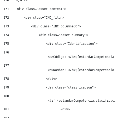
170
    </div>     
171
    <div class="asset-content"> 
172
        <div class="INC_fila"> 
173
            <div class="INC_columna60"> 
174
                <div class="asset-summary"> 
175
                    <div class="Identificacion"> 
176
                        <b>Código: </b>${estandarCompetencia.C
177
                        <b>Nombre: </b>${estandarCompetencia.N
178
                    </div> 
179
                    <div class="clasificacion"> 
180
                        <#if (estandarCompetencia.clasificacio
181
                            <div> 
182