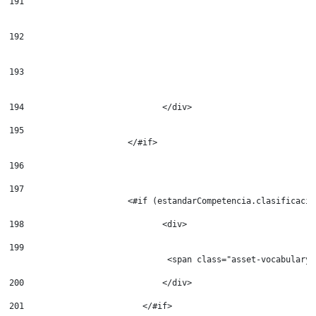
191
192
193
194
                            </div> 
195
196
197
                        <#if (estandarCompetencia.clasificacio
198
                            <div> 
199
                                <span class="asset-vocabulary-
200
                            </div> 
201
                        </#if> 