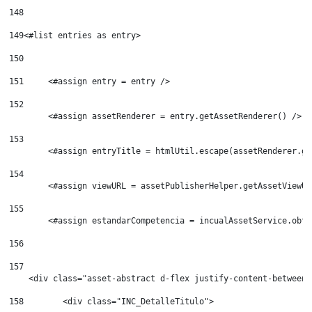
148
149
<#list entries as entry> 
150
151
	<#assign entry = entry /> 
152
	<#assign assetRenderer = entry.getAssetRenderer() /> 
153
	<#assign entryTitle = htmlUtil.escape(assetRenderer.g
154
155
156
157
    <div class="asset-abstract d-flex justify-content-between"
158
        <div class="INC_DetalleTitulo"> 