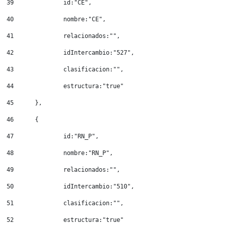
39
		id:"CE", 
40
		nombre:"CE", 
41
		relacionados:"", 
42
		idIntercambio:"527", 
43
		clasificacion:"", 
44
		estructura:"true" 
45
	}, 
46
	{ 
47
		id:"RN_P", 
48
		nombre:"RN_P", 
49
		relacionados:"", 
50
		idIntercambio:"510", 
51
		clasificacion:"", 
52
		estructura:"true" 