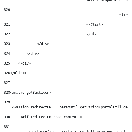
320
							<
321
					</#list> 
322
					</ul> 
323
            	</div> 
324
        </div> 
325
    </div> 
326
</#list> 
327
328
<#macro getBackIcon> 
329
    <#assign redirectURL = paramUtil.getString(portalUtil.getO
330
	<#if redirectURL?has_content > 
331
	    <a class="icon-circle-arrow-left previous-level" 