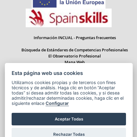
Información INCUAL - Preguntas frecuentes
Búsqueda de Estándares de Competencias Profesionales
El Observatorio Profesional
Mapa Web
Esta página web usa cookies
Utilizamos cookies propias y de terceros con fines
técnicos y de análisis. Haga clic en botón “Aceptar
Paseo del Prado 28, 1ª Planta - 28014 Madrid
todas” si desea admitir todas las cookies, y si desea
Correo electrónico: informacion.incual@educacion.gob.es
admitir/rechazar determinadas cookies, haga clic en el
siguiente enlace
Configurar
Aceptar Todas
Aviso legal
Accesibilidad
Cookies
© Ministerio de Educación, Formación Profesional y Deportes
Rechazar Todas
NIPO:164-25-014-X