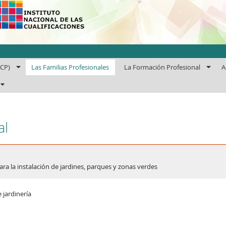
uto Nacional de las Cuali
ECP)
Las Familias Profesionales
La Formación Profesional
A
al
ara la instalación de jardines, parques y zonas verdes
e jardinería