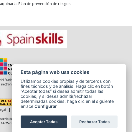
aquinaria. Plan de prevención de riesgos 
Esta página web usa cookies
del Prado 28, 1ª Planta - 28014 Madrid
Utilizamos cookies propias y de terceros con
 electrónico: informacion.incual@educacion.gob.es
fines técnicos y de análisis. Haga clic en botón
“Aceptar todas” si desea admitir todas las
cookies, y si desea admitir/rechazar
determinadas cookies, haga clic en el siguiente
enlace
Configurar
legal
Accesibilidad
Cookies
sterio de Educación, Formación Profesional y Deportes
Aceptar Todas
Rechazar Todas
164-25-014-X