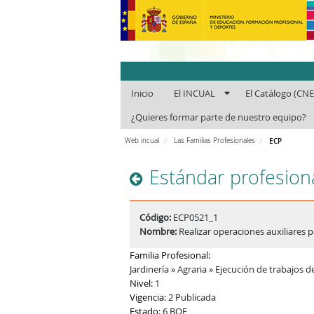
INCUAl - Instit
Inicio
El INCUAL
El Catálogo (CN
¿Quieres formar parte de nuestro equipo?
Web incual
Las Familias Profesionales
ECP
Estándar profesion
Código:
ECP0521_1
Nombre:
Realizar operaciones auxiliares p
Familia Profesional:
Jardinería » Agraria » Ejecución de trabajos d
Nivel:
1
Vigencia:
2 Publicada
Estado:
6 BOE