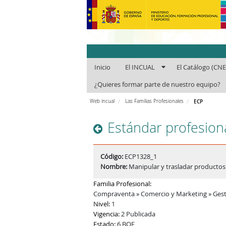
INCUAl - Instit
Inicio
El INCUAL
El Catálogo (CN
¿Quieres formar parte de nuestro equipo?
Web incual
Las Familias Profesionales
ECP
Estándar profesion
Código:
ECP1328_1
Nombre:
Manipular y trasladar productos 
Familia Profesional:
Compraventa » Comercio y Marketing » Gest
Nivel:
1
Vigencia:
2 Publicada
Estado:
6 BOE