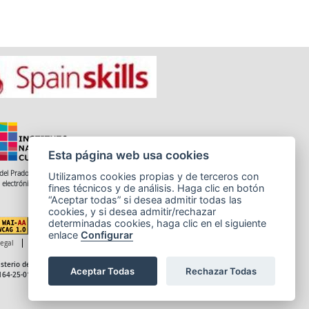
Esta página web usa cookies
del Prado 28, 1ª Planta - 28014 Madrid
Utilizamos cookies propias y de terceros con
 electrónico: informacion.incual@educacion.gob.es
fines técnicos y de análisis. Haga clic en botón
“Aceptar todas” si desea admitir todas las
cookies, y si desea admitir/rechazar
determinadas cookies, haga clic en el siguiente
enlace
Configurar
legal
Accesibilidad
Cookies
sterio de Educación, Formación Profesional y Deportes
Aceptar Todas
Rechazar Todas
164-25-014-X