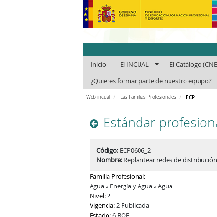
INCUAl - Instit
Inicio
El INCUAL
El Catálogo (CN
¿Quieres formar parte de nuestro equipo?
Web incual
Las Familias Profesionales
ECP
Estándar profesion
Código:
ECP0606_2
Nombre:
Replantear redes de distribució
Familia Profesional:
Agua » Energía y Agua » Agua
Nivel:
2
Vigencia:
2 Publicada
Estado:
6 BOE