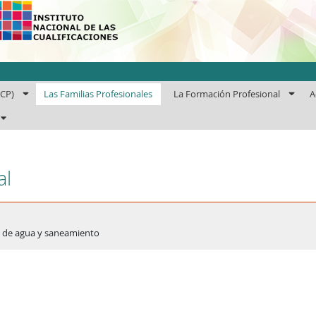
uto Nacional de las Cuali
ECP)
Las Familias Profesionales
La Formación Profesional
A
al
n de agua y saneamiento