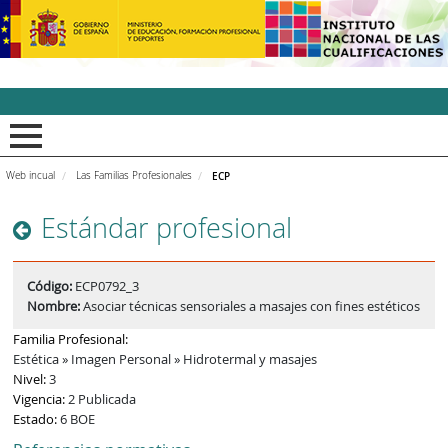
INCUAl - Instituto Nacion
Web incual
Las Familias Profesionales
ECP
Estándar profesional
Código:
ECP0792_3
Nombre:
Asociar técnicas sensoriales a masajes con fines estéticos
Familia Profesional:
Estética » Imagen Personal » Hidrotermal y masajes
Nivel:
3
Vigencia:
2 Publicada
Estado:
6 BOE