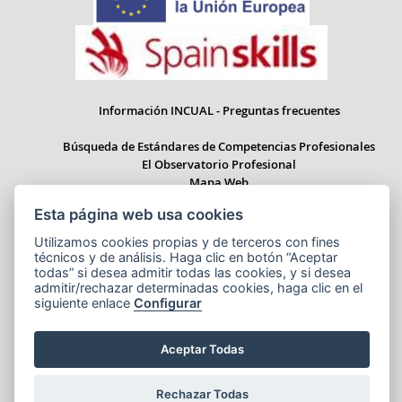
Información INCUAL - Preguntas frecuentes
Búsqueda de Estándares de Competencias Profesionales
El Observatorio Profesional
Mapa Web
Esta página web usa cookies
Utilizamos cookies propias y de terceros con fines
técnicos y de análisis. Haga clic en botón “Aceptar
Paseo del Prado 28, 1ª Planta - 28014 Madrid
todas” si desea admitir todas las cookies, y si desea
Correo electrónico: informacion.incual@educacion.gob.es
admitir/rechazar determinadas cookies, haga clic en el
siguiente enlace
Configurar
Aceptar Todas
Aviso legal
Accesibilidad
Cookies
© Ministerio de Educación, Formación Profesional y Deportes
Rechazar Todas
NIPO:164-25-014-X