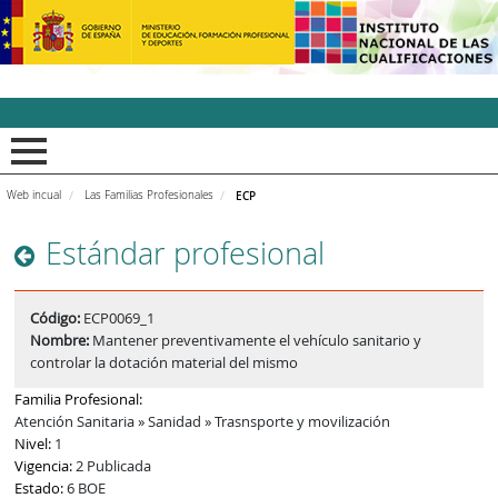
INCUAl - Instituto Nacion
Web incual
Las Familias Profesionales
ECP
Estándar profesional
Código:
ECP0069_1
Nombre:
Mantener preventivamente el vehículo sanitario y
controlar la dotación material del mismo
Familia Profesional:
Atención Sanitaria » Sanidad » Trasnsporte y movilización
Nivel:
1
Vigencia:
2 Publicada
Estado:
6 BOE