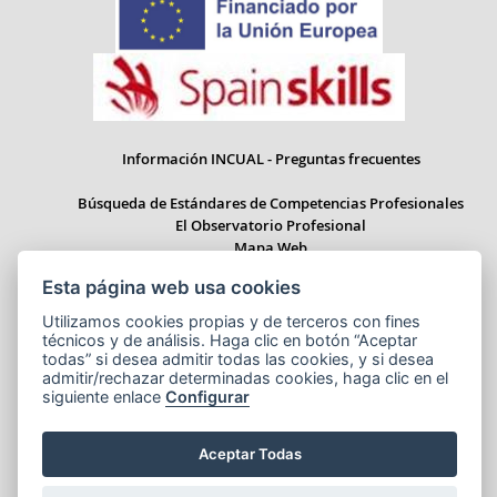
Información INCUAL - Preguntas frecuentes
Búsqueda de Estándares de Competencias Profesionales
El Observatorio Profesional
Mapa Web
Esta página web usa cookies
Utilizamos cookies propias y de terceros con fines
técnicos y de análisis. Haga clic en botón “Aceptar
Paseo del Prado 28, 1ª Planta - 28014 Madrid
todas” si desea admitir todas las cookies, y si desea
Correo electrónico: informacion.incual@educacion.gob.es
admitir/rechazar determinadas cookies, haga clic en el
siguiente enlace
Configurar
Aceptar Todas
Aviso legal
Accesibilidad
Cookies