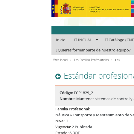
INCUAl - Instit
Inicio
El INCUAL
El Catálogo (CN
¿Quieres formar parte de nuestro equipo?
Web incual
Las Familias Profesionales
ECP
Estándar profesion
Código:
ECP1829_2
Nombre:
Mantener sistemas de control y e
Familia Profesional:
Náutica » Transporte y Mantenimiento de Ve
Nivel:
2
Vigencia:
2 Publicada
Estado:
6 BOE