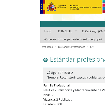
INCUAl - Instit
Inicio
El INCUAL
El Catálogo (CN
¿Quieres formar parte de nuestro equipo?
Web incual
Las Familias Profesionales
ECP
Estándar profesion
Código:
ECP1838_2
Nombre:
Reconstruir cascos y cubiertas 
Familia Profesional:
Náutica » Transporte y Mantenimiento de Ve
Nivel:
2
Vigencia:
2 Publicada
Estado:
6 BOE