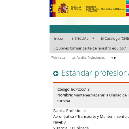
INCUAl - Instit
Inicio
El INCUAL
El Catálogo (CN
¿Quieres formar parte de nuestro equipo?
Web incual
Las Familias Profesionales
ECP
Estándar profesion
Código:
ECP2557_3
Nombre:
Mantener/reparar la Unidad de P
turbina
Familia Profesional:
Aeronáutica » Transporte y Mantenimiento 
Nivel:
3
Vigencia:
2 Publicada