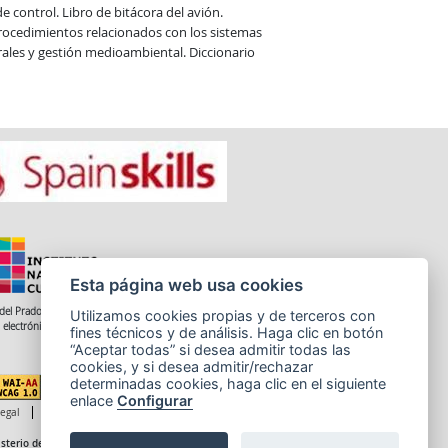
control. Libro de bitácora del avión. 
ocedimientos relacionados con los sistemas 
rales y gestión medioambiental. Diccionario 
Esta página web usa cookies
del Prado 28, 1ª Planta - 28014 Madrid
Utilizamos cookies propias y de terceros con
 electrónico: informacion.incual@educacion.gob.es
fines técnicos y de análisis. Haga clic en botón
“Aceptar todas” si desea admitir todas las
cookies, y si desea admitir/rechazar
determinadas cookies, haga clic en el siguiente
enlace
Configurar
legal
Accesibilidad
Cookies
sterio de Educación, Formación Profesional y Deportes