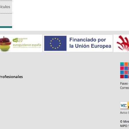
ículos
rofesionales
Paseo 
Correo
Aviso 
© Mini
NIPO: