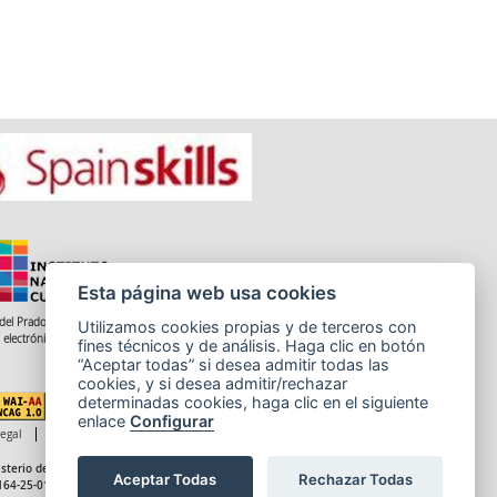
Esta página web usa cookies
del Prado 28, 1ª Planta - 28014 Madrid
Utilizamos cookies propias y de terceros con
 electrónico: informacion.incual@educacion.gob.es
fines técnicos y de análisis. Haga clic en botón
“Aceptar todas” si desea admitir todas las
cookies, y si desea admitir/rechazar
determinadas cookies, haga clic en el siguiente
enlace
Configurar
legal
Accesibilidad
Cookies
sterio de Educación, Formación Profesional y Deportes
Aceptar Todas
Rechazar Todas
164-25-014-X