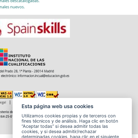
nales descatalogadas.
nales nuevos.
del Prado 28, 1ª Planta - 28014 Madrid
 electrónico: informacion.incual@educacion.gob.es
legal
Accesibilidad
Cookies
Esta página web usa cookies
sterio de Educación, Formación Profesional y Deportes
Utilizamos cookies propias y de terceros con
164-25-014-X
fines técnicos y de análisis. Haga clic en botón
“Aceptar todas” si desea admitir todas las
cookies, y si desea admitir/rechazar
determinadas cookies, haga clic en el siguiente