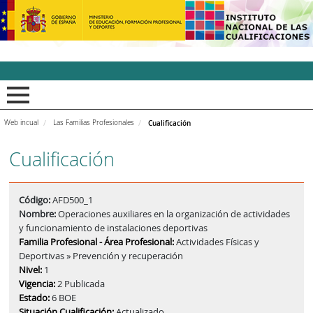
INCUAl - Instituto Nacion
Web incual
Las Familias Profesionales
Cualificación
Cualificación
Código:
AFD500_1
Nombre:
Operaciones auxiliares en la organización de actividades
y funcionamiento de instalaciones deportivas
Familia Profesional - Área Profesional:
Actividades Físicas y
Deportivas » Prevención y recuperación
Nivel:
1
Vigencia:
2 Publicada
Estado:
6 BOE
Situación Cualificación:
Actualizado