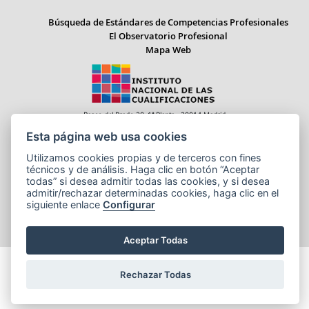
Búsqueda de Estándares de Competencias Profesionales
El Observatorio Profesional
Mapa Web
Paseo del Prado 28, 1ª Planta - 28014 Madrid
Correo electrónico: informacion.incual@educacion.gob.es
Esta página web usa cookies
Utilizamos cookies propias y de terceros con fines
técnicos y de análisis. Haga clic en botón “Aceptar
todas” si desea admitir todas las cookies, y si desea
Aviso legal
Accesibilidad
Cookies
admitir/rechazar determinadas cookies, haga clic en el
siguiente enlace
Configurar
© Ministerio de Educación, Formación Profesional y Deportes
NIPO:164-25-014-X
Aceptar Todas
Rechazar Todas