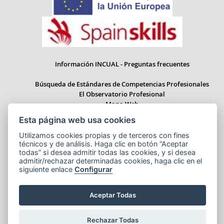
Información INCUAL - Preguntas frecuentes
Búsqueda de Estándares de Competencias Profesionales
El Observatorio Profesional
Mapa Web
Esta página web usa cookies
Utilizamos cookies propias y de terceros con fines
técnicos y de análisis. Haga clic en botón “Aceptar
todas” si desea admitir todas las cookies, y si desea
Paseo del Prado 28, 1ª Planta - 28014 Madrid
Correo electrónico: informacion.incual@educacion.gob.es
admitir/rechazar determinadas cookies, haga clic en el
siguiente enlace
Configurar
Aceptar Todas
Aviso legal
Accesibilidad
Cookies
© Ministerio de Educación, Formación Profesional y Deportes
Rechazar Todas