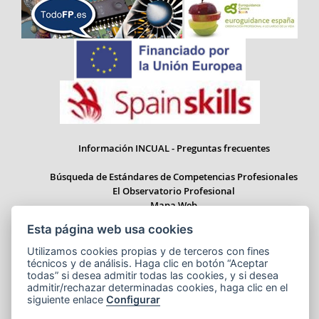
Información INCUAL - Preguntas frecuentes
Búsqueda de Estándares de Competencias Profesionales
El Observatorio Profesional
Mapa Web
Esta página web usa cookies
Utilizamos cookies propias y de terceros con fines
técnicos y de análisis. Haga clic en botón “Aceptar
Paseo del Prado 28, 1ª Planta - 28014 Madrid
todas” si desea admitir todas las cookies, y si desea
Correo electrónico: informacion.incual@educacion.gob.es
admitir/rechazar determinadas cookies, haga clic en el
siguiente enlace
Configurar