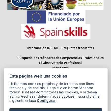
Información INCUAL - Preguntas frecuentes
Búsqueda de Estándares de Competencias Profesionales
El Observatorio Profesional
Mapa Web
Esta página web usa cookies
Utilizamos cookies propias y de terceros con fines
técnicos y de análisis. Haga clic en botón “Aceptar
Paseo del Prado 28, 1ª Planta - 28014 Madrid
todas” si desea admitir todas las cookies, y si desea
Correo electrónico: informacion.incual@educacion.gob.es
admitir/rechazar determinadas cookies, haga clic en el
siguiente enlace
Configurar