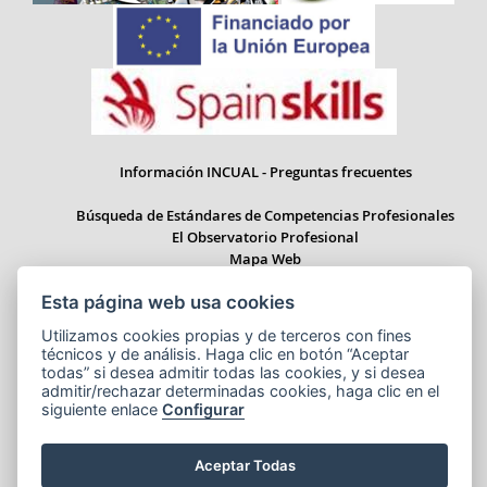
Información INCUAL - Preguntas frecuentes
Búsqueda de Estándares de Competencias Profesionales
El Observatorio Profesional
Mapa Web
Esta página web usa cookies
Utilizamos cookies propias y de terceros con fines
técnicos y de análisis. Haga clic en botón “Aceptar
Paseo del Prado 28, 1ª Planta - 28014 Madrid
todas” si desea admitir todas las cookies, y si desea
Correo electrónico: informacion.incual@educacion.gob.es
admitir/rechazar determinadas cookies, haga clic en el
siguiente enlace
Configurar
Aceptar Todas
Aviso legal
Accesibilidad
Cookies