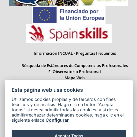
Información INCUAL - Preguntas frecuentes
Búsqueda de Estándares de Competencias Profesionales
El Observatorio Profesional
Mapa Web
Esta página web usa cookies
Utilizamos cookies propias y de terceros con fines
técnicos y de análisis. Haga clic en botón “Aceptar
Paseo del Prado 28, 1ª Planta - 28014 Madrid
todas” si desea admitir todas las cookies, y si desea
Correo electrónico: informacion.incual@educacion.gob.es
admitir/rechazar determinadas cookies, haga clic en el
siguiente enlace
Configurar
Aceptar Todas