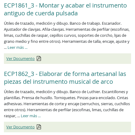
ECP1861_3 - Montar y acabar el instrumento
antiguo de cuerda pulsada
Útiles de trazado, medición y dibujo. Banco de trabajo. Escariador.
Ajustador de clavijas. Afila-clavijas. Herramientas de perfilar (escofinas,
limas, cuchillas de raspar, cepillos curvos, soportes de corcho, lijas de
grano medio y fino entre otros). Herramientas de talla, encaje, ajuste y
ECP1861_3
...
Leer más
...
Ver Documento
ECP1862_3 - Elaborar de forma artesanal las
piezas del instrumento musical de arco
Útiles de trazado, medición y dibujo. Banco de Luthier. Escantillones y
plantillas. Prensa de husillo. Torniquetes. Pinzas para encolado. Cintas
adhesivas. Herramientas de corte y encaje (serruchos, sierras, cuchillos
entre otros). Herramientas de perfilar (escofinas, limas, cuchillas de
ECP1862_3
raspar, ...
Leer más
...
Ver Documento