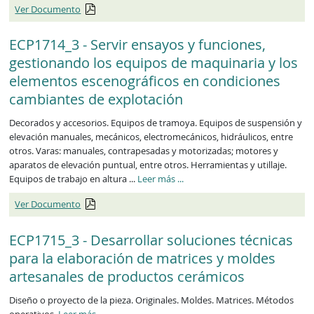
Ver Documento
ECP1714_3 - Servir ensayos y funciones,
gestionando los equipos de maquinaria y los
elementos escenográficos en condiciones
cambiantes de explotación
Decorados y accesorios. Equipos de tramoya. Equipos de suspensión y
elevación manuales, mecánicos, electromecánicos, hidráulicos, entre
otros. Varas: manuales, contrapesadas y motorizadas; motores y
aparatos de elevación puntual, entre otros. Herramientas y utillaje.
ECP1714_3
Equipos de trabajo en altura ...
Leer más
...
Ver Documento
ECP1715_3 - Desarrollar soluciones técnicas
para la elaboración de matrices y moldes
artesanales de productos cerámicos
Diseño o proyecto de la pieza. Originales. Moldes. Matrices. Métodos
ECP1715_3
operativos.
Leer más
...