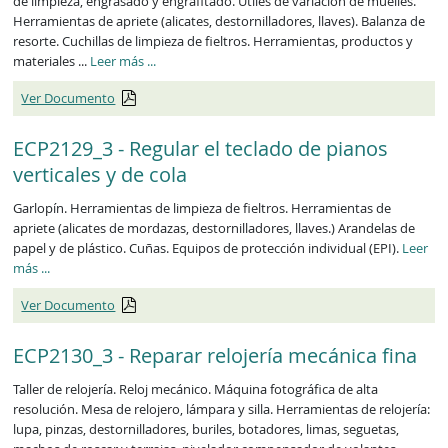
de limpieza, engrasado y engrafitado. Útiles de variación de muelles.
Herramientas de apriete (alicates, destornilladores, llaves). Balanza de
resorte. Cuchillas de limpieza de fieltros. Herramientas, productos y
ECP2128_3
materiales ...
Leer más
...
Ver Documento
ECP2129_3 - Regular el teclado de pianos
verticales y de cola
Garlopín. Herramientas de limpieza de fieltros. Herramientas de
apriete (alicates de mordazas, destornilladores, llaves.) Arandelas de
papel y de plástico. Cuñas. Equipos de protección individual (EPI).
Leer
ECP2129_3
más
...
Ver Documento
ECP2130_3 - Reparar relojería mecánica fina
Taller de relojería. Reloj mecánico. Máquina fotográfica de alta
resolución. Mesa de relojero, lámpara y silla. Herramientas de relojería:
lupa, pinzas, destornilladores, buriles, botadores, limas, seguetas,