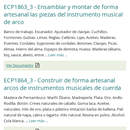
ECP1863_3 - Ensamblar y montar de forma
artesanal las piezas del instrumento musical
de arco
Banco de trabajo. Escariador. Ajustador de clavijas. Cuchillos.
Formones. Gubias. Limas. Reglas. Calibres. Lijas. Aceites. Maderas.
Puentes. Cordales. Sujeciones de cordales. Botones. Clavijas. Picas.
Almas. Hierro del alma. Espejos de dentista. Hueso. Maderas (ébano,
ECP1863_3
boj, sauce, abeto, entre ...
Leer más
...
Ver Documento
ECP1864_3 - Construir de forma artesanal
arcos de instrumentos musicales de cuerda
Madera de Pernambuco. Marfil. Ébano. Madreperla. Plata. Oro. Anillo.
Rodilla. Botón. Crines naturales de caballo. Goma laca. Aceites
naturales. Hilo de oro, plata o plástico imitación barba de ballena. Piel
natural de napa, cabra o lagarto. Hilo natural. Resina en polvo. Alcohol.
ECP1864_3
Cola blanca. ...
Leer más
...