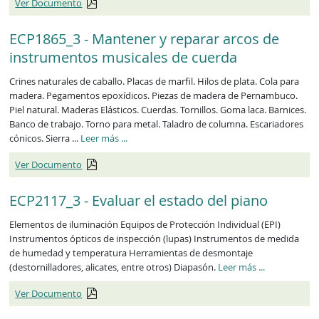
Ver Documento
ECP1865_3 - Mantener y reparar arcos de
instrumentos musicales de cuerda
Crines naturales de caballo. Placas de marfil. Hilos de plata. Cola para
madera. Pegamentos epoxídicos. Piezas de madera de Pernambuco.
Piel natural. Maderas Elásticos. Cuerdas. Tornillos. Goma laca. Barnices.
Banco de trabajo. Torno para metal. Taladro de columna. Escariadores
ECP1865_3
cónicos. Sierra ...
Leer más
...
Ver Documento
ECP2117_3 - Evaluar el estado del piano
Elementos de iluminación Equipos de Protección Individual (EPI)
Instrumentos ópticos de inspección (lupas) Instrumentos de medida
de humedad y temperatura Herramientas de desmontaje
ECP2117_3
(destornilladores, alicates, entre otros) Diapasón.
Leer más
...
Ver Documento