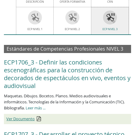
DESCRIPCIÓN
OFERTA FORMATIVA
CRN
ECP NIVEL 1
ECP NIVEL 2
ECP NIVEL 3
Estándares de Competencias Profesionales NIVEL 3
ECP1706_3 - Definir las condiciones
escenográficas para la construcción de
decorados de espectáculos en vivo, eventos y
audiovisual
Maquetas. Dibujos. Bocetos. Planos. Medios audiovisuales e
informáticos. Tecnologías de la Información y la Comunicación (TIC).
ECP1706_3
Bibliografía.
Leer más
...
Ver Documento
ECP1707_3 - Desarrollar el proyecto técnico