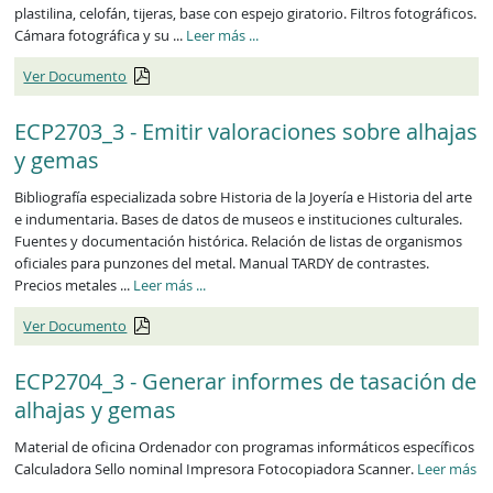
plastilina, celofán, tijeras, base con espejo giratorio. Filtros fotográficos.
ECP2702_3
Cámara fotográfica y su ...
Leer más
...
Ver Documento
ECP2703_3 - Emitir valoraciones sobre alhajas
y gemas
Bibliografía especializada sobre Historia de la Joyería e Historia del arte
e indumentaria. Bases de datos de museos e instituciones culturales.
Fuentes y documentación histórica. Relación de listas de organismos
oficiales para punzones del metal. Manual TARDY de contrastes.
ECP2703_3
Precios metales ...
Leer más
...
Ver Documento
ECP2704_3 - Generar informes de tasación de
alhajas y gemas
Material de oficina Ordenador con programas informáticos específicos
Calculadora Sello nominal Impresora Fotocopiadora Scanner.
Leer más
ECP2704_3
...