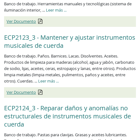
Banco de trabajo. Herramientas manuales y tecnológicas (sistema de
ECP2122_3
iluminación interior, ...
Leer más
...
Ver Documento
ECP2123_3 - Mantener y ajustar instrumentos
musicales de cuerda
Banco de trabajo. Paños. Barnices. Lacas. Disolventes. Aceites.
Productos de limpieza para maderas (alcohol, agua y jabón, carbonato
de sodio, lijas, aceites, ceras, estropajos y lanas, entre otros). Productos
limpia metales (limpia metales, pulimentos, paños y aceites, entre
ECP2123_3
otros). Cuerdas. ...
Leer más
...
Ver Documento
ECP2124_3 - Reparar daños y anomalías no
estructurales de instrumentos musicales de
cuerda
Banco de trabajo. Pastas para clavijas. Grasas y aceites lubricantes.