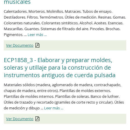
musicales
Calentadores. Morteros. Molinillos. Matraces. Tubos de ensayo.
Destiladores. Filtros. Termómetros. Útiles de medición. Resinas. Gomas.
Colorantes naturales. Colorantes sintéticos. Alcohol. Aceites. Esencias.
Mascarillas. Guantes. Sistemas de filtrado del aire. Pinceles. Brochas.
ECP1857_3
Pigmentos. ...
Leer más
...
Ver Documento
ECP1858_3 - Elaborar y preparar moldes,
soleras y utillaje para la construcción de
instrumentos antiguos de cuerda pulsada
Materiales sólidos (madera, aglomerado de madera, contrachapado,
chapas de madera, entre otros). Plantillas de moldes externos.
Plantillas de moldes internos. Plantillas de soleras. Banco de luthier.
Útiles de trazado y recortado (gramiles de corte recto y circular). Útiles
ECP1858_3
de medición y dibujo ...
Leer más
...
Ver Documento