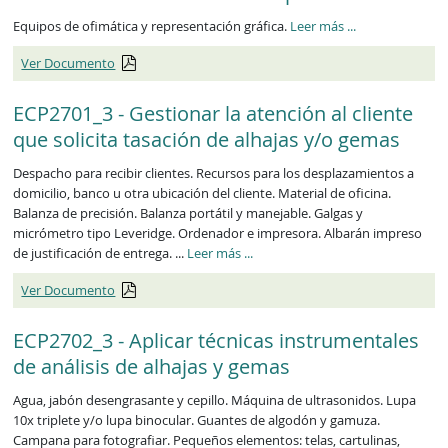
ECP2250_3
Equipos de ofimática y representación gráfica.
Leer más
...
Ver Documento
ECP2701_3 - Gestionar la atención al cliente
que solicita tasación de alhajas y/o gemas
Despacho para recibir clientes. Recursos para los desplazamientos a
domicilio, banco u otra ubicación del cliente. Material de oficina.
Balanza de precisión. Balanza portátil y manejable. Galgas y
micrómetro tipo Leveridge. Ordenador e impresora. Albarán impreso
ECP2701_3
de justificación de entrega. ...
Leer más
...
Ver Documento
ECP2702_3 - Aplicar técnicas instrumentales
de análisis de alhajas y gemas
Agua, jabón desengrasante y cepillo. Máquina de ultrasonidos. Lupa
10x triplete y/o lupa binocular. Guantes de algodón y gamuza.
Campana para fotografiar. Pequeños elementos: telas, cartulinas,