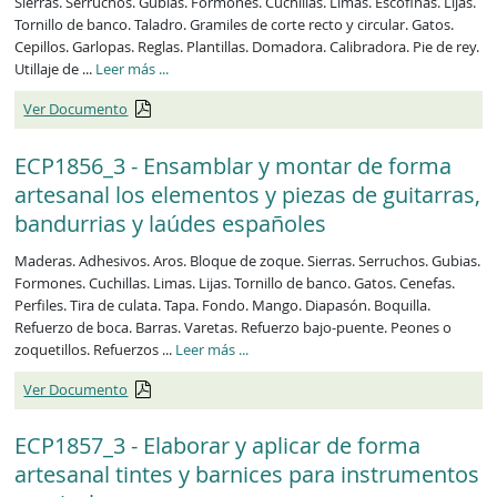
Sierras. Serruchos. Gubias. Formones. Cuchillas. Limas. Escofinas. Lijas.
Tornillo de banco. Taladro. Gramiles de corte recto y circular. Gatos.
Cepillos. Garlopas. Reglas. Plantillas. Domadora. Calibradora. Pie de rey.
ECP1855_3
Utillaje de ...
Leer más
...
Ver Documento
ECP1856_3 - Ensamblar y montar de forma
artesanal los elementos y piezas de guitarras,
bandurrias y laúdes españoles
Maderas. Adhesivos. Aros. Bloque de zoque. Sierras. Serruchos. Gubias.
Formones. Cuchillas. Limas. Lijas. Tornillo de banco. Gatos. Cenefas.
Perfiles. Tira de culata. Tapa. Fondo. Mango. Diapasón. Boquilla.
Refuerzo de boca. Barras. Varetas. Refuerzo bajo-puente. Peones o
ECP1856_3
zoquetillos. Refuerzos ...
Leer más
...
Ver Documento
ECP1857_3 - Elaborar y aplicar de forma
artesanal tintes y barnices para instrumentos