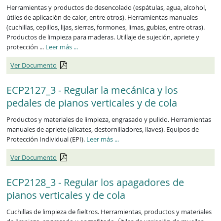
Herramientas y productos de desencolado (espátulas, agua, alcohol,
útiles de aplicación de calor, entre otros). Herramientas manuales
(cuchillas, cepillos, lijas, sierras, formones, limas, gubias, entre otras).
Productos de limpieza para maderas. Utillaje de sujeción, apriete y
ECP2126_3
protección ...
Leer más
...
Ver Documento
ECP2127_3 - Regular la mecánica y los
pedales de pianos verticales y de cola
Productos y materiales de limpieza, engrasado y pulido. Herramientas
manuales de apriete (alicates, destornilladores, llaves). Equipos de
ECP2127_3
Protección Individual (EPI).
Leer más
...
Ver Documento
ECP2128_3 - Regular los apagadores de
pianos verticales y de cola
Cuchillas de limpieza de fieltros. Herramientas, productos y materiales