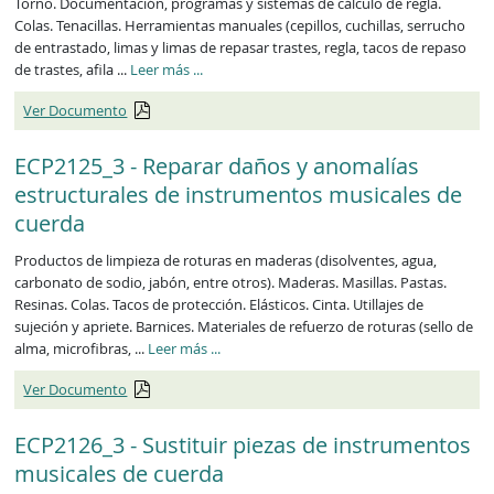
Torno. Documentación, programas y sistemas de cálculo de regla.
Colas. Tenacillas. Herramientas manuales (cepillos, cuchillas, serrucho
de entrastado, limas y limas de repasar trastes, regla, tacos de repaso
ECP2124_3
de trastes, afila ...
Leer más
...
Ver Documento
ECP2125_3 - Reparar daños y anomalías
estructurales de instrumentos musicales de
cuerda
Productos de limpieza de roturas en maderas (disolventes, agua,
carbonato de sodio, jabón, entre otros). Maderas. Masillas. Pastas.
Resinas. Colas. Tacos de protección. Elásticos. Cinta. Utillajes de
sujeción y apriete. Barnices. Materiales de refuerzo de roturas (sello de
ECP2125_3
alma, microfibras, ...
Leer más
...
Ver Documento
ECP2126_3 - Sustituir piezas de instrumentos
musicales de cuerda