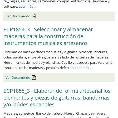
rey, reglas, escuadras, cartabones, compás, entre otros). Hardware y
ECP1853_3
software.
Leer más
...
Ver Documento
ECP1854_3 - Seleccionar y almacenar
maderas para la construcción de
instrumentos musicales artesanos
Sistemas de base de datos manuales y digitales. Almacén. Pinturas,
colas, parafina, entre otras, para el sellado de las testas de maderas.
Herramientas de medida y plantillas. Cepillo y rasqueta para valorar la
ECP1854_3
tonalidad de las maderas y posibles defectos.
Leer más
...
Ver Documento
ECP1855_3 - Elaborar de forma artesanal los
elementos y piezas de guitarras, bandurrias
y/o laúdes españoles
Maderas, adhesivos. Banco de trabajo. Hueso. Chapas de madera.