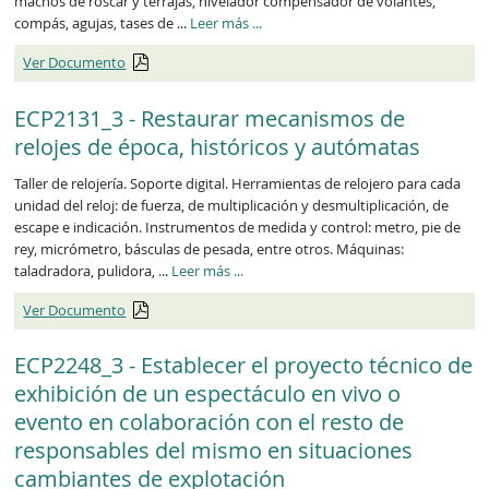
machos de roscar y terrajas, nivelador compensador de volantes,
ECP2130_3
compás, agujas, tases de ...
Leer más
...
Ver Documento
ECP2131_3 - Restaurar mecanismos de
relojes de época, históricos y autómatas
Taller de relojería. Soporte digital. Herramientas de relojero para cada
unidad del reloj: de fuerza, de multiplicación y desmultiplicación, de
escape e indicación. Instrumentos de medida y control: metro, pie de
rey, micrómetro, básculas de pesada, entre otros. Máquinas:
ECP2131_3
taladradora, pulidora, ...
Leer más
...
Ver Documento
ECP2248_3 - Establecer el proyecto técnico de
exhibición de un espectáculo en vivo o
evento en colaboración con el resto de
responsables del mismo en situaciones
cambiantes de explotación