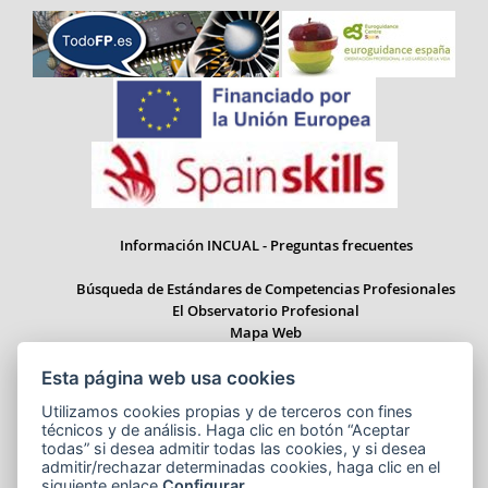
Información INCUAL - Preguntas frecuentes
Búsqueda de Estándares de Competencias Profesionales
El Observatorio Profesional
Mapa Web
Esta página web usa cookies
Utilizamos cookies propias y de terceros con fines
técnicos y de análisis. Haga clic en botón “Aceptar
Paseo del Prado 28, 1ª Planta - 28014 Madrid
todas” si desea admitir todas las cookies, y si desea
Correo electrónico: informacion.incual@educacion.gob.es
admitir/rechazar determinadas cookies, haga clic en el
siguiente enlace
Configurar