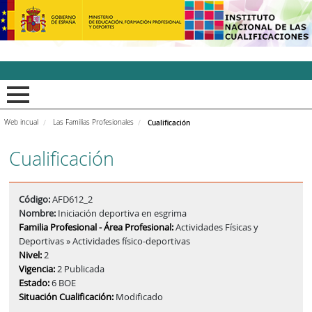
INCUAl - Instituto Nacion
Web incual
Las Familias Profesionales
Cualificación
Cualificación
Código:
AFD612_2
Nombre:
Iniciación deportiva en esgrima
Familia Profesional - Área Profesional:
Actividades Físicas y
Deportivas » Actividades físico-deportivas
Nivel:
2
Vigencia:
2 Publicada
Estado:
6 BOE
Situación Cualificación:
Modificado