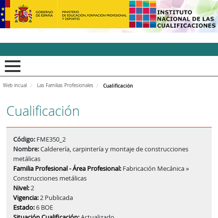
INCUAl - Instituto Nacion
Web incual
Las Familias Profesionales
Cualificación
Cualificación
Código:
FME350_2
Nombre:
Calderería, carpintería y montaje de construcciones
metálicas
Familia Profesional - Área Profesional:
Fabricación Mecánica »
Construcciones metálicas
Nivel:
2
Vigencia:
2 Publicada
Estado:
6 BOE
Situación Cualificación:
Actualizado