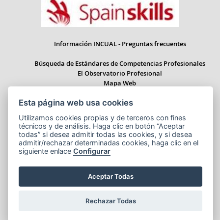
Información INCUAL - Preguntas frecuentes
Búsqueda de Estándares de Competencias Profesionales
El Observatorio Profesional
Mapa Web
Esta página web usa cookies
Utilizamos cookies propias y de terceros con fines
técnicos y de análisis. Haga clic en botón “Aceptar
Paseo del Prado 28, 1ª Planta - 28014 Madrid
todas” si desea admitir todas las cookies, y si desea
Correo electrónico: informacion.incual@educacion.gob.es
admitir/rechazar determinadas cookies, haga clic en el
siguiente enlace
Configurar
Aceptar Todas
Aviso legal
Accesibilidad
Cookies
© Ministerio de Educación, Formación Profesional y Deportes
Rechazar Todas
NIPO:164-25-014-X