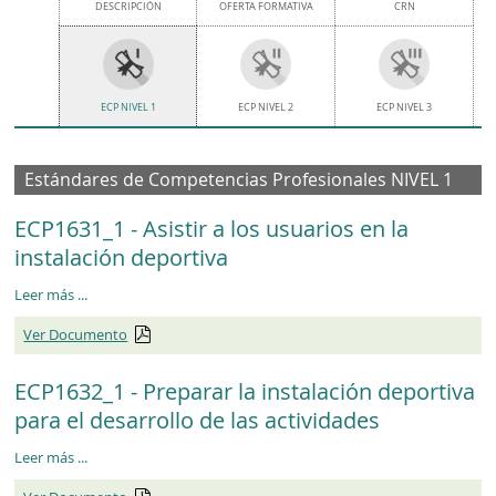
DESCRIPCIÓN
OFERTA FORMATIVA
CRN
ECP NIVEL 1
ECP NIVEL 2
ECP NIVEL 3
Estándares de Competencias Profesionales NIVEL 1
ECP1631_1 - Asistir a los usuarios en la
instalación deportiva
ECP1631_1
Leer más
...
Ver Documento
ECP1632_1 - Preparar la instalación deportiva
para el desarrollo de las actividades
ECP1632_1
Leer más
...