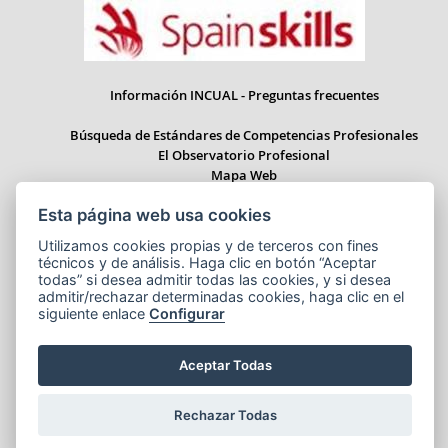
Información INCUAL - Preguntas frecuentes
Búsqueda de Estándares de Competencias Profesionales
El Observatorio Profesional
Mapa Web
Esta página web usa cookies
Utilizamos cookies propias y de terceros con fines
técnicos y de análisis. Haga clic en botón “Aceptar
Paseo del Prado 28, 1ª Planta - 28014 Madrid
todas” si desea admitir todas las cookies, y si desea
Correo electrónico: informacion.incual@educacion.gob.es
admitir/rechazar determinadas cookies, haga clic en el
siguiente enlace
Configurar
Aceptar Todas
Aviso legal
Accesibilidad
Cookies
© Ministerio de Educación, Formación Profesional y Deportes
Rechazar Todas
NIPO:164-25-014-X