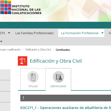
uto Nacional de las Cuali
ECP)
Las Familias Profesionales
La Formación Profesional
A
a por cualificación
Edificación y Obra Civil
Certificados
Edificación y Obra Civil
TÍTULOS
CERTIFICADOS
1
EOC271_1 - Operaciones auxiliares de albañilería de f