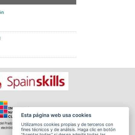
ón
l
Esta página web usa cookies
del Prado 28, 1ª Planta - 28014 Madrid
Utilizamos cookies propias y de terceros con
 electrónico: informacion.incual@educacion.gob.es
fines técnicos y de análisis. Haga clic en botón
“Aceptar todas” si desea admitir todas las