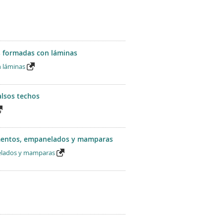
 formadas con láminas
 láminas
alsos techos
vimentos, empanelados y mamparas
nelados y mamparas