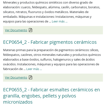
Minerales y productos químicos sintéticos con diverso grado de
elaboración: cuarzo, feldespato, alúmina, caolín, carbonatos, boratos,
silicatos, nitratos, fluoruros y óxidos metálicos. Materiales de
embalado. Máquinas e instalaciones: Instalaciones, máquinas y
ECP0653_2
equipos para las operaciones de ...
Leer más
...
Ver Documento
ECP0654_2 - Fabricar pigmentos cerámicos
Materias primas para la preparación de pigmentos cerámicos: sílices,
feldespatos, caolines, otros minerales naturales y productos químicos
elaborados a base óxidos, sulfuros, halogenuros y sales de ácidos
oxácidos. Instalaciones, máquinas y equipos para las operaciones de
ECP0654_2
fabricación de ...
Leer más
...
Ver Documento
ECP0655_2 - Fabricar esmaltes cerámicos en
granilla, engobes, pellets y polvos
micronizados