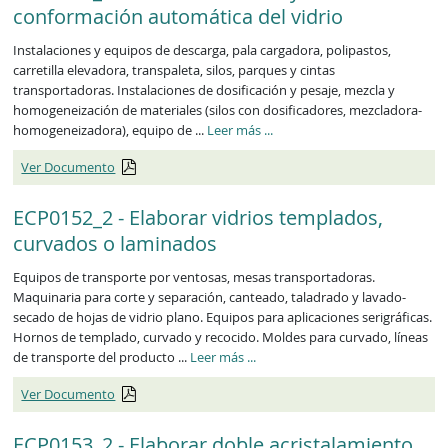
conformación automática del vidrio
Instalaciones y equipos de descarga, pala cargadora, polipastos,
carretilla elevadora, transpaleta, silos, parques y cintas
transportadoras. Instalaciones de dosificación y pesaje, mezcla y
homogeneización de materiales (silos con dosificadores, mezcladora-
ECP0151_2
homogeneizadora), equipo de ...
Leer más
...
Ver Documento
ECP0152_2 - Elaborar vidrios templados,
curvados o laminados
Equipos de transporte por ventosas, mesas transportadoras.
Maquinaria para corte y separación, canteado, taladrado y lavado-
secado de hojas de vidrio plano. Equipos para aplicaciones serigráficas.
Hornos de templado, curvado y recocido. Moldes para curvado, líneas
ECP0152_2
de transporte del producto ...
Leer más
...
Ver Documento
ECP0153_2 - Elaborar doble acristalamiento