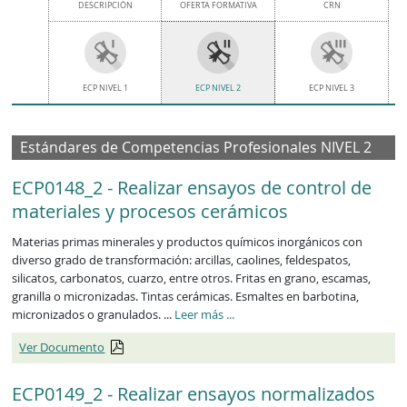
DESCRIPCIÓN
OFERTA FORMATIVA
CRN
ECP NIVEL 1
ECP NIVEL 2
ECP NIVEL 3
Estándares de Competencias Profesionales NIVEL 2
ECP0148_2 - Realizar ensayos de control de
materiales y procesos cerámicos
Materias primas minerales y productos químicos inorgánicos con
diverso grado de transformación: arcillas, caolines, feldespatos,
silicatos, carbonatos, cuarzo, entre otros. Fritas en grano, escamas,
granilla o micronizadas. Tintas cerámicas. Esmaltes en barbotina,
ECP0148_2
micronizados o granulados. ...
Leer más
...
Ver Documento
ECP0149_2 - Realizar ensayos normalizados