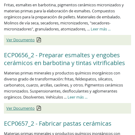
Fritas, esmaltes en barbotina, pigmentos cerámicos micronizados y
materias primas para la elaboración de esmaltes. Compuestos
orgánicos para la preparación de pellets. Materiales de embalado.
Molinos de vía seca, secadores, micronizadores, "secadores-
ECP0655_2
micronizadores", granuladores, atomizadores, ...
Leer más
...
Ver Documento
ECP0656_2 - Preparar esmaltes y engobes
cerámicos en barbotina y tintas vitrificables
Materias primas minerales y productos químicos inorgánicos con
diverso grado de transformación: fritas, feldespatos, silicatos,
carbonatos, cuarzo, arcillas, caolines, y otros. Pigmentos cerámicos
micronizados. Suspensionantes, desfloculantes y aglomerantes
ECP0656_2
orgánicos. Disolventes. Vehículos ...
Leer más
...
Ver Documento
ECP0657_2 - Fabricar pastas cerámicas
Materias primas minerales y productos químicos inorgánicos con