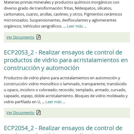
Materias primas minerales y productos químicos inorgánicos con
diverso grado de transformación: fritas, feldespatos, silicatos,
carbonatos, cuarzo, arcillas, caolines, y otros. Pigmentos cerámicos
micronizados. Suspensionantes, desfloculantes y aglomerantes
ECP0661_2
orgánicos. Vehículos serigráficos. ...
Leer más
...
Ver Documento
ECP2053_2 - Realizar ensayos de control de
productos de vidrio para acristalamientos en
construcción y automoción
Productos de vidrio plano para acristalamientos en automoción y
construcción: vidrio monolítico o laminado, transparente, translúcido
u opaco, incoloro o coloreado; recocido, templado, armado, curvado,
capeado, espejo, doble acristalamiento. Bloques de vidrio moldeado y
ECP2053_2
vidrio perfilado en U, ...
Leer más
...
Ver Documento
ECP2054_2 - Realizar ensayos de control de