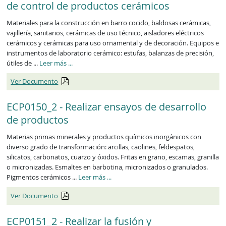
de control de productos cerámicos
Materiales para la construcción en barro cocido, baldosas cerámicas,
vajillería, sanitarios, cerámicas de uso técnico, aisladores eléctricos
cerámicos y cerámicas para uso ornamental y de decoración. Equipos e
instrumentos de laboratorio cerámico: estufas, balanzas de precisión,
ECP0149_2
útiles de ...
Leer más
...
Ver Documento
ECP0150_2 - Realizar ensayos de desarrollo
de productos
Materias primas minerales y productos químicos inorgánicos con
diverso grado de transformación: arcillas, caolines, feldespatos,
silicatos, carbonatos, cuarzo y óxidos. Fritas en grano, escamas, granilla
o micronizadas. Esmaltes en barbotina, micronizados o granulados.
ECP0150_2
Pigmentos cerámicos ...
Leer más
...
Ver Documento
ECP0151_2 - Realizar la fusión y