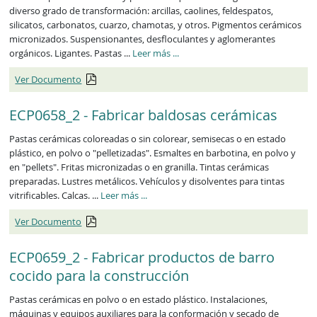
diverso grado de transformación: arcillas, caolines, feldespatos,
silicatos, carbonatos, cuarzo, chamotas, y otros. Pigmentos cerámicos
micronizados. Suspensionantes, desfloculantes y aglomerantes
ECP0657_2
orgánicos. Ligantes. Pastas ...
Leer más
...
Ver Documento
ECP0658_2 - Fabricar baldosas cerámicas
Pastas cerámicas coloreadas o sin colorear, semisecas o en estado
plástico, en polvo o "pelletizadas". Esmaltes en barbotina, en polvo y
en "pellets". Fritas micronizadas o en granilla. Tintas cerámicas
preparadas. Lustres metálicos. Vehículos y disolventes para tintas
ECP0658_2
vitrificables. Calcas. ...
Leer más
...
Ver Documento
ECP0659_2 - Fabricar productos de barro
cocido para la construcción
Pastas cerámicas en polvo o en estado plástico. Instalaciones,
máquinas y equipos auxiliares para la conformación y secado de