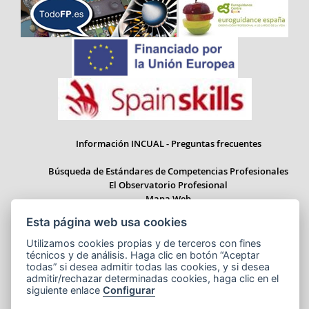
Información INCUAL - Preguntas frecuentes
Búsqueda de Estándares de Competencias Profesionales
El Observatorio Profesional
Mapa Web
Esta página web usa cookies
Utilizamos cookies propias y de terceros con fines
técnicos y de análisis. Haga clic en botón “Aceptar
Paseo del Prado 28, 1ª Planta - 28014 Madrid
todas” si desea admitir todas las cookies, y si desea
Correo electrónico: informacion.incual@educacion.gob.es
admitir/rechazar determinadas cookies, haga clic en el
siguiente enlace
Configurar