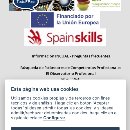
Información INCUAL - Preguntas frecuentes
Búsqueda de Estándares de Competencias Profesionales
El Observatorio Profesional
Mapa Web
Esta página web usa cookies
Utilizamos cookies propias y de terceros con fines
técnicos y de análisis. Haga clic en botón “Aceptar
Paseo del Prado 28, 1ª Planta - 28014 Madrid
todas” si desea admitir todas las cookies, y si desea
Correo electrónico: informacion.incual@educacion.gob.es
admitir/rechazar determinadas cookies, haga clic en el
siguiente enlace
Configurar