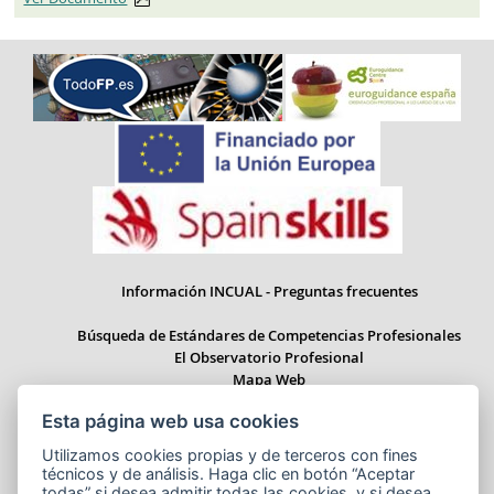
Información INCUAL - Preguntas frecuentes
Búsqueda de Estándares de Competencias Profesionales
El Observatorio Profesional
Mapa Web
Esta página web usa cookies
Utilizamos cookies propias y de terceros con fines
técnicos y de análisis. Haga clic en botón “Aceptar
Paseo del Prado 28, 1ª Planta - 28014 Madrid
todas” si desea admitir todas las cookies, y si desea