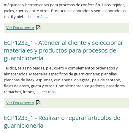
máquinas y herramientas para procesos de confección. Hilos, tejidos,
pieles, cueros, entre otros. Productos elaborados y semielaborados en
ECP1225_1
textil y piel. ...
Leer más
...
Ver Documento
ECP1232_1 - Atender al cliente y seleccionar
materiales y productos para procesos de
guarnicionería
Tejidos, telas no tejidas, piel, cuero y complementos ordenados y
almacenados. Materiales específicos de guarnicionería: plantillas,
planchas de látex, espumas, crin animal o vegetal, paja de centeno,
flejes de acero, guata y otros. Complementos: colgadores, pasadores,
ECP1232_1
remaches, frenos, ...
Leer más
...
Ver Documento
ECP1233_1 - Realizar o reparar artículos de
guarnicionería