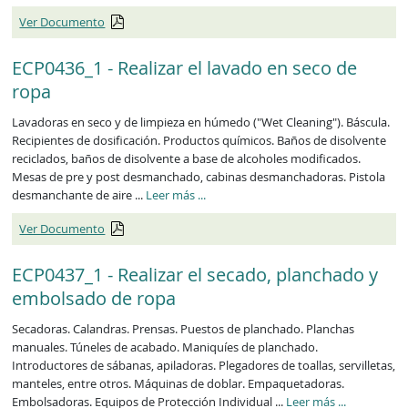
Ver Documento
ECP0436_1 - Realizar el lavado en seco de
ropa
Lavadoras en seco y de limpieza en húmedo ("Wet Cleaning"). Báscula.
Recipientes de dosificación. Productos químicos. Baños de disolvente
reciclados, baños de disolvente a base de alcoholes modificados.
Mesas de pre y post desmanchado, cabinas desmanchadoras. Pistola
ECP0436_1
desmanchante de aire ...
Leer más
...
Ver Documento
ECP0437_1 - Realizar el secado, planchado y
embolsado de ropa
Secadoras. Calandras. Prensas. Puestos de planchado. Planchas
manuales. Túneles de acabado. Maniquíes de planchado.
Introductores de sábanas, apiladoras. Plegadores de toallas, servilletas,
manteles, entre otros. Máquinas de doblar. Empaquetadoras.
ECP0437_1
Embolsadoras. Equipos de Protección Individual ...
Leer más
...