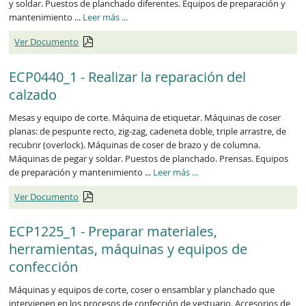
y soldar. Puestos de planchado diferentes. Equipos de preparación y
ECP0439_1
mantenimiento ...
Leer más
...
Ver Documento
ECP0440_1 - Realizar la reparación del
calzado
Mesas y equipo de corte. Máquina de etiquetar. Máquinas de coser
planas: de pespunte recto, zig-zag, cadeneta doble, triple arrastre, de
recubrir (overlock). Máquinas de coser de brazo y de columna.
Máquinas de pegar y soldar. Puestos de planchado. Prensas. Equipos
ECP0440_1
de preparación y mantenimiento ...
Leer más
...
Ver Documento
ECP1225_1 - Preparar materiales,
herramientas, máquinas y equipos de
confección
Máquinas y equipos de corte, coser o ensamblar y planchado que
intervienen en los procesos de confección de vestuario. Accesorios de