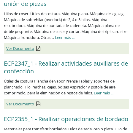
unión de piezas
Hilos de coser. Útiles de costura. Máquina plana. Máquina de zig-zag.
Máquina de sobrehilar (overlock) de 3, 4 o 5 hilos. Máquina
recubridora. Máquina de puntada de cadeneta. Máquina plana de
doble pespunte. Máquina de coser y cortar. Máquina de triple arrastre.
ECP2346_1
Máquina fruncidora. Otras ...
Leer más
...
Ver Documento
ECP2347_1 - Realizar actividades auxiliares de
confección
Útiles de costura Plancha de vapor Prensa Tablas y soportes de
planchado Hilo Perchas, cajas, bolsas Aspirador y pistola de aire
ECP2347_1
comprimido, para la eliminación de restos de hilos.
Leer más
...
Ver Documento
ECP2355_1 - Realizar operaciones de bordado
Materiales para transferir bordados. Hilos de seda, oro o plata. Hilo de