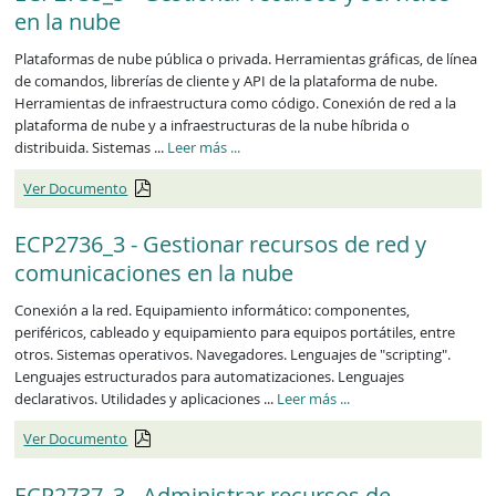
en la nube
Plataformas de nube pública o privada. Herramientas gráficas, de línea
de comandos, librerías de cliente y API de la plataforma de nube.
Herramientas de infraestructura como código. Conexión de red a la
plataforma de nube y a infraestructuras de la nube híbrida o
ECP2735_3
distribuida. Sistemas ...
Leer más
...
Ver Documento
ECP2736_3 - Gestionar recursos de red y
comunicaciones en la nube
Conexión a la red. Equipamiento informático: componentes,
periféricos, cableado y equipamiento para equipos portátiles, entre
otros. Sistemas operativos. Navegadores. Lenguajes de "scripting".
Lenguajes estructurados para automatizaciones. Lenguajes
ECP2736_3
declarativos. Utilidades y aplicaciones ...
Leer más
...
Ver Documento
ECP2737_3 - Administrar recursos de