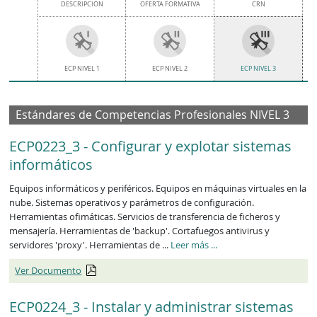
DESCRIPCIÓN
OFERTA FORMATIVA
CRN
ECP NIVEL 1
ECP NIVEL 2
ECP NIVEL 3
Estándares de Competencias Profesionales NIVEL 3
ECP0223_3 - Configurar y explotar sistemas
informáticos
Equipos informáticos y periféricos. Equipos en máquinas virtuales en la
nube. Sistemas operativos y parámetros de configuración.
Herramientas ofimáticas. Servicios de transferencia de ficheros y
mensajería. Herramientas de 'backup'. Cortafuegos antivirus y
ECP0223_3
servidores 'proxy'. Herramientas de ...
Leer más
...
Ver Documento
ECP0224_3 - Instalar y administrar sistemas