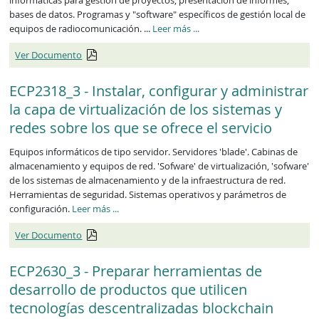
informáticas para gestión de proyectos, presentación de informes,
bases de datos. Programas y "software" específicos de gestión local de
ECP1223_3
equipos de radiocomunicación. ...
Leer más
...
Ver Documento
ECP2318_3 - Instalar, configurar y administrar
la capa de virtualización de los sistemas y
redes sobre los que se ofrece el servicio
Equipos informáticos de tipo servidor. Servidores 'blade'. Cabinas de
almacenamiento y equipos de red. 'Sofware' de virtualización, 'sofware'
de los sistemas de almacenamiento y de la infraestructura de red.
Herramientas de seguridad. Sistemas operativos y parámetros de
ECP2318_3
configuración.
Leer más
...
Ver Documento
ECP2630_3 - Preparar herramientas de
desarrollo de productos que utilicen
tecnologías descentralizadas blockchain