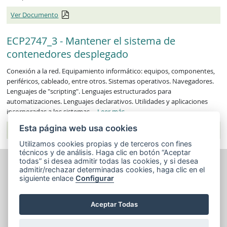
Ver Documento
ECP2747_3 - Mantener el sistema de
contenedores desplegado
Conexión a la red. Equipamiento informático: equipos, componentes,
periféricos, cableado, entre otros. Sistemas operativos. Navegadores.
Lenguajes de "scripting". Lenguajes estructurados para
automatizaciones. Lenguajes declarativos. Utilidades y aplicaciones
ECP2747_3
incorporadas a los sistemas ...
Leer más
...
Esta página web usa cookies
Ver Documento
Utilizamos cookies propias y de terceros con fines
técnicos y de análisis. Haga clic en botón “Aceptar
todas” si desea admitir todas las cookies, y si desea
admitir/rechazar determinadas cookies, haga clic en el
siguiente enlace
Configurar
Aceptar Todas