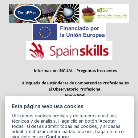
Información INCUAL - Preguntas frecuentes
Búsqueda de Estándares de Competencias Profesionales
El Observatorio Profesional
Mapa Web
Esta página web usa cookies
Utilizamos cookies propias y de terceros con fines
técnicos y de análisis. Haga clic en botón “Aceptar
Paseo del Prado 28, 1ª Planta - 28014 Madrid
todas” si desea admitir todas las cookies, y si desea
Correo electrónico: informacion.incual@educacion.gob.es
admitir/rechazar determinadas cookies, haga clic en el
siguiente enlace
Configurar