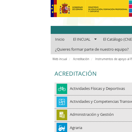
INCUAl - Instit
Inicio
El INCUAL
El Catálogo (CN
¿Quieres formar parte de nuestro equipo?
Web incual
Acreditación
Instrumentos de apoyo al 
ACREDITACIÓN
Actividades Físicas y Deportivas
Actividades y Competencias Transv
Administración y Gestión
Agraria