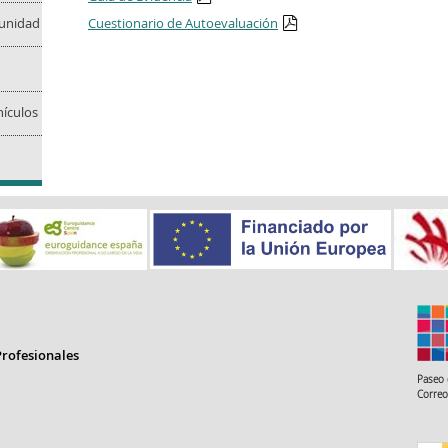
Cuestionario de Autoevaluación
munidad
ículos
rofesionales
Paseo 
Correo