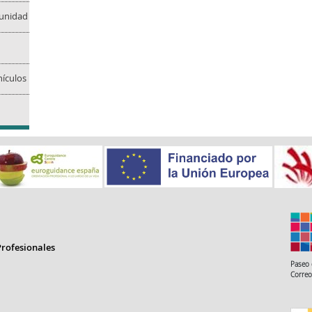
munidad
ículos
rofesionales
Paseo 
Correo