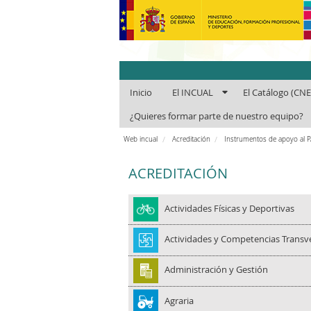
INCUAl - Instit
Inicio
El INCUAL
El Catálogo (CN
¿Quieres formar parte de nuestro equipo?
Web incual
Acreditación
Instrumentos de apoyo al 
ACREDITACIÓN
Actividades Físicas y Deportivas
Actividades y Competencias Transv
Administración y Gestión
Agraria