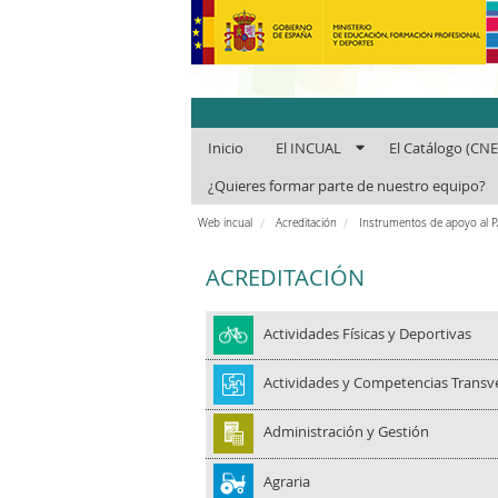
INCUAl - Instit
Inicio
El INCUAL
El Catálogo (CN
¿Quieres formar parte de nuestro equipo?
Web incual
Acreditación
Instrumentos de apoyo al 
ACREDITACIÓN
Actividades Físicas y Deportivas
Actividades y Competencias Transv
Administración y Gestión
Agraria