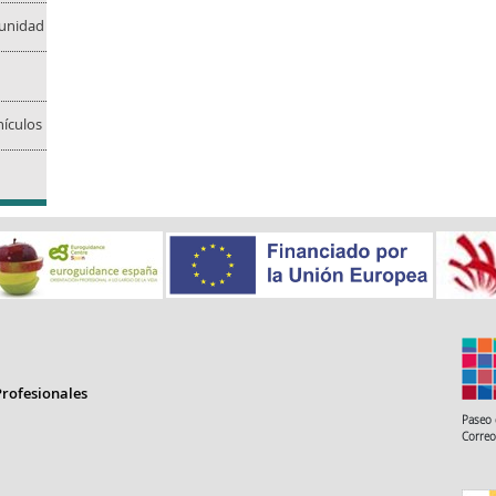
munidad
ículos
rofesionales
Paseo 
Correo