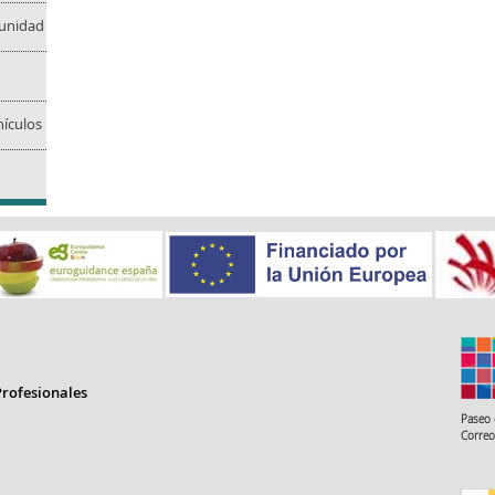
munidad
ículos
rofesionales
Paseo 
Correo