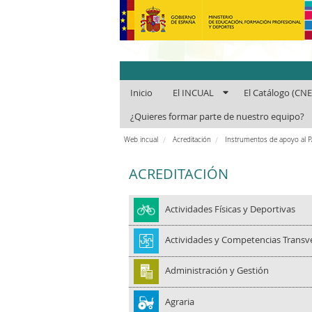
INCUAl - Instit
Inicio
El INCUAL
El Catálogo (CN
¿Quieres formar parte de nuestro equipo?
Web incual
Acreditación
Instrumentos de apoyo al 
ACREDITACIÓN
Actividades Físicas y Deportivas
Actividades y Competencias Transv
Administración y Gestión
Agraria